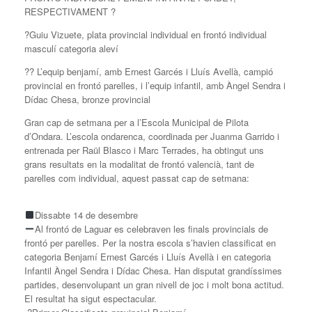
RESPECTIVAMENT ?
?Guiu Vizuete, plata provincial individual en frontó individual
masculí categoria aleví
?? L’equip benjamí, amb Ernest Garcés i Lluís Avellà, campió
provincial en frontó parelles, i l’equip infantil, amb Àngel Sendra i
Dídac Chesa, bronze provincial
Gran cap de setmana per a l’Escola Municipal de Pilota
d’Ondara. L’escola ondarenca, coordinada per Juanma Garrido i
entrenada per Raül Blasco i Marc Terrades, ha obtingut uns
grans resultats en la modalitat de frontó valencià, tant de
parelles com individual, aquest passat cap de setmana:
Dissabte 14 de desembre
Al frontó de Laguar es celebraven les finals provincials de
frontó per parelles. Per la nostra escola s’havien classificat en
categoria Benjamí Ernest Garcés i Lluís Avellà i en categoria
Infantil Àngel Sendra i Dídac Chesa. Han disputat grandíssimes
partides, desenvolupant un gran nivell de joc i molt bona actitud.
El resultat ha sigut espectacular.