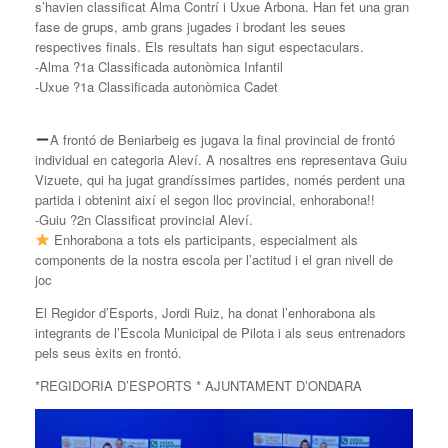
s’havien classificat Alma Contrí i Uxue Arbona. Han fet una gran
fase de grups, amb grans jugades i brodant les seues
respectives finals. Els resultats han sigut espectaculars.
-Alma ?1a Classificada autonòmica Infantil
-Uxue ?1a Classificada autonòmica Cadet
A frontó de Beniarbeig es jugava la final provincial de frontó
individual en categoria Aleví. A nosaltres ens representava Guiu
Vizuete, qui ha jugat grandíssimes partides, només perdent una
partida i obtenint així el segon lloc provincial, enhorabona!!
-Guiu ?2n Classificat provincial Aleví.
Enhorabona a tots els participants, especialment als
components de la nostra escola per l’actitud i el gran nivell de
joc
El Regidor d’Esports, Jordi Ruiz, ha donat l’enhorabona als
integrants de l’Escola Municipal de Pilota i als seus entrenadors
pels seus èxits en frontó.
*REGIDORIA D’ESPORTS * AJUNTAMENT D’ONDARA