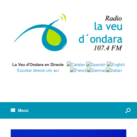
La Veu d'Ondara en Directe
Escoltar directe clic ací
Menú