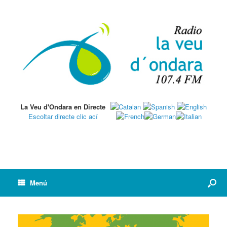
La Veu d'Ondara en Directe
Escoltar directe clic ací
Menú