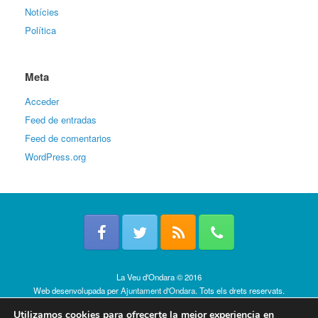
Notícies
Política
Meta
Acceder
Feed de entradas
Feed de comentarios
WordPress.org
La Veu d'Ondara © 2016
Web desenvolupada per
Ajuntament d'Ondara
. Tots els drets reservats.
Política de cookies
Utilizamos cookies para ofrecerte la mejor experiencia en