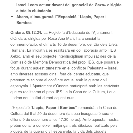
Israel i com actuar davant del genocidi de Gaza» dirigida
a tota la ciutadania
Abans, s’inaugurarà l’’Exposició “Llapis, Paper i
Bombes”
Ondara,
09
.12.24.
La Regidoria d’Educació de l’Ajuntament
d’Ondara, dirigida per Rosa Ana Marí, ha anunciat la
commemoració, el dimarts 10 de desembre, del Dia dels Drets
Humans. La iniciativa es realitzarà en col·laboració amb l’IES
Xebic, amb el seu projecte interdisciplinari impulsat des de la
Comissió de Memòria Democràtica del propi IES, que posarà el
focus durant aquest trimestre en el conflicte Palestina – Israel,
amb diverses accions dins i fora del centre educatiu, que
pretenen relacionar el conflicte actual amb la guerra civil
espanyola. L’Ajuntament d’Ondara participarà amb les activitats
que es realitzaran al propi IES i a la Casa de la Cultura, i que
tindran continuïtat durant aquest curs.
L’Exposició “
Llapis, Paper i Bombes”
romandrà a la Casa de
Cultura del 5 al 20 de desembre (la seua inauguració serà el
dilluns 9 de desembre a les 17:30 hores). Amb aquesta mostra
pretén donar a conèixer, mitjançant els dibuixos realitzats pels
xiquets de la guerra civil espanyola, la vida dels xiquets