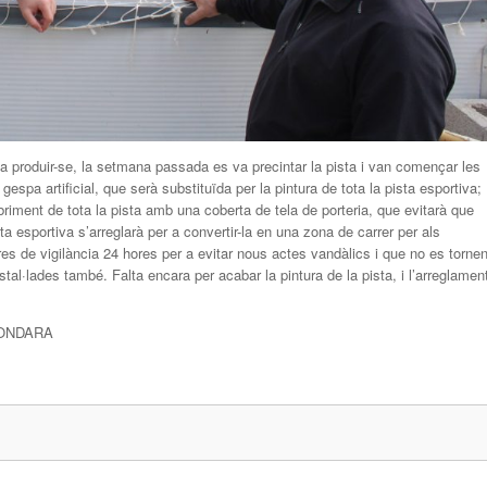
en a produir-se, la setmana passada es va precintar la pista i van començar les
 gespa artificial, que serà substituïda per la pintura de tota la pista esportiva;
obriment de tota la pista amb una coberta de tela de porteria, que evitarà que
ta esportiva s’arreglarà per a convertir-la en una zona de carrer per als
res de vigilància 24 hores per a evitar nous actes vandàlics i que no es torne
al·lades també. Falta encara per acabar la pintura de la pista, i l’arreglamen
’ONDARA