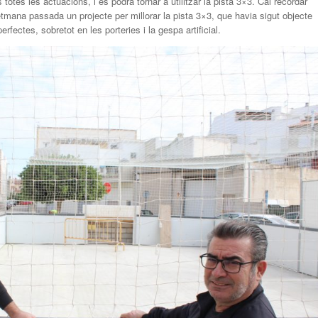
otes les actuacions, i es podrà tornar a utilitzar la pista 3×3. Cal recordar
tmana passada un projecte per millorar la pista 3×3, que havia sigut objecte
fectes, sobretot en les porteries i la gespa artificial.