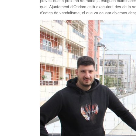
previst que la pròxima setmana ja estiguen culminades t
que l’Ajuntament d’Ondara està executant des de la se
d’actes de vandalisme, el que va causar diversos desper