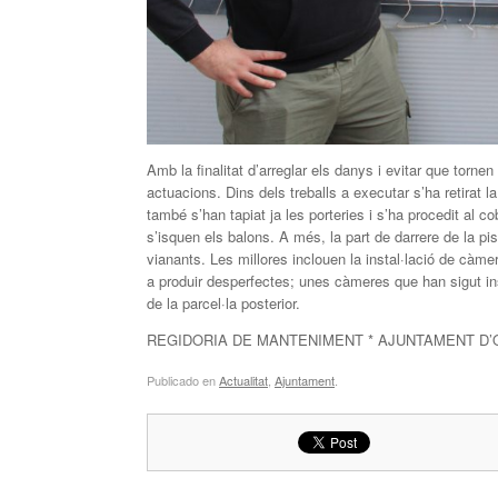
Amb la finalitat d’arreglar els danys i evitar que torn
actuacions. Dins dels treballs a executar s’ha retirat la
també s’han tapiat ja les porteries i s’ha procedit al c
s’isquen els balons. A més, la part de darrere de la pis
vianants. Les millores inclouen la instal·lació de càme
a produir desperfectes; unes càmeres que han sigut inst
de la parcel·la posterior.
REGIDORIA DE MANTENIMENT * AJUNTAMENT D
Publicado en
Actualitat
,
Ajuntament
.