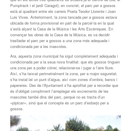
Pumptrack i el jardí Caragol); en concret, el parc per a gossos
està al quadrant entre els carrers Poeta Teodor Llorente i Joan
Luis Vives. Anteriorment, la zona tancada per a gossos estava
ubicada de forma provisional en part de la parcel·la en la qual
s’està alçant la Casa de la Música i les Arts Escèniques. En
començar les obres de la Casa de la Música, es va decidir
traslladar el parc per a gossos a una zona més adequada i
condicionada per a les mascotes.
Ara, aquesta zona municipal ha sigut completament adequada i
condicionada per a la seua nova finalitat: que els gossos tinguen
una zona per a poder córrer, relacionar-se i jugar a l’aire lliure.
Així, s’ha tancat perimetralment la zona, per a major seguretat;
s’ha instal·lat un punt d’aigua, així com zones d’ombra, bancs i
papereres. Des de l’Ajuntament s’ha aprofitat per a recordar que
és d’obligat compliment l’arreplegar els excrements de les
mascotes també dins del parc, perquè no es tracta d’un
«pipican», sinó que el concepte és un parc d’esbarjo per a
gossos.