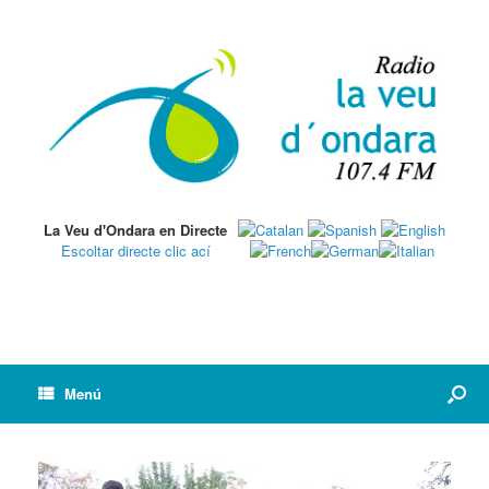
La Veu d'Ondara en Directe
Escoltar directe clic ací
Menú