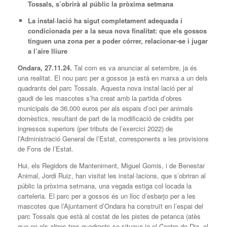
Tossals, s’obrirà al públic la pròxima setmana
La instal·lació ha sigut completament adequada i
condicionada per a la seua nova finalitat: que els gossos
tinguen una zona per a poder córrer, relacionar-se i jugar
a l’aire lliure
Ondara, 27.11.24.
Tal com es va anunciar al setembre, ja és
una realitat. El nou parc per a gossos ja està en marxa a un dels
quadrants del parc Tossals. Aquesta nova instal·lació per al
gaudi de les mascotes s’ha creat amb la partida d’obres
municipals de 36.000 euros per als espais d’oci per animals
domèstics, resultant de part de la modificació de crèdits per
ingressos superiors (per tributs de l’exercici 2022) de
l’Administració General de l’Estat, corresponents a les provisions
de Fons de l’Estat.
Hui, els Regidors de Manteniment, Miguel Gomis, i de Benestar
Animal, Jordi Ruiz, han visitat les instal·lacions, que s’obriran al
públic la pròxima setmana, una vegada estiga col·locada la
carteleria. El parc per a gossos és un lloc d’esbarjo per a les
mascotes que l’Ajuntament d’Ondara ha construït en l’espai del
parc Tossals que està al costat de les pistes de petanca (atès
que en els altres tres quadrants se situava ja el Centre de Dia, el