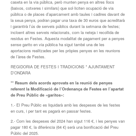
caseta en la via pública, però munten penya en altres llocs
(baixos, cotxeres i similars) que sol·liciten ocupació de via
pública o de places d’aparcament amb taules i cadires davant de
la seua penya, podran pagar una taxa de 30 euros que acreditarà
i garantirà l’ús de serveis públics durant la setmana de festes;
incloent altres serveis relacionats, com la neteja i recollida de
residus en Festes. Aquesta modalitat de pagament per a penyes
sense garito en via pública ha sigut també una de les
aportacions realitzades per les pròpies penyes en les reunions
de l’àrea de Festes.
REGIDORIA DE FESTES I TRADICIONS * AJUNTAMENT
D’ONDARA
** Resum dels acords aprovats en la reunió de penyes
referent la Modificació de l’Ordenança de Festes en l’apartat
de Preu Públic de «garitos»:
1.- El Preu Públic es liquidarà amb les despeses de les festes
en curs, i per tant es pagarà en passar festes.
2.- Com les despeses del 2024 han sigut 116 €, i les penyes van
pagar 180 €, la diferència (64 €) serà una bonificació del Preu
Públic del 2025.