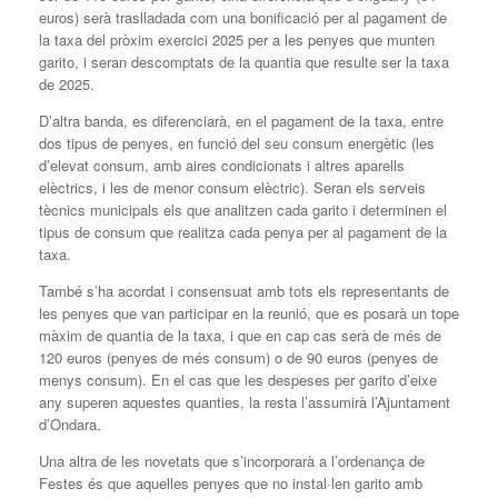
euros) serà traslladada com una bonificació per al pagament de
la taxa del pròxim exercici 2025 per a les penyes que munten
garito, i seran descomptats de la quantia que resulte ser la taxa
de 2025.
D’altra banda, es diferenciarà, en el pagament de la taxa, entre
dos tipus de penyes, en funció del seu consum energètic (les
d’elevat consum, amb aires condicionats i altres aparells
elèctrics, i les de menor consum elèctric). Seran els serveis
tècnics municipals els que analitzen cada garito i determinen el
tipus de consum que realitza cada penya per al pagament de la
taxa.
També s’ha acordat i consensuat amb tots els representants de
les penyes que van participar en la reunió, que es posarà un tope
màxim de quantia de la taxa, i que en cap cas serà de més de
120 euros (penyes de més consum) o de 90 euros (penyes de
menys consum). En el cas que les despeses per garito d’eixe
any superen aquestes quanties, la resta l’assumirà l’Ajuntament
d’Ondara.
Una altra de les novetats que s’incorporarà a l’ordenança de
Festes és que aquelles penyes que no instal·len garito amb