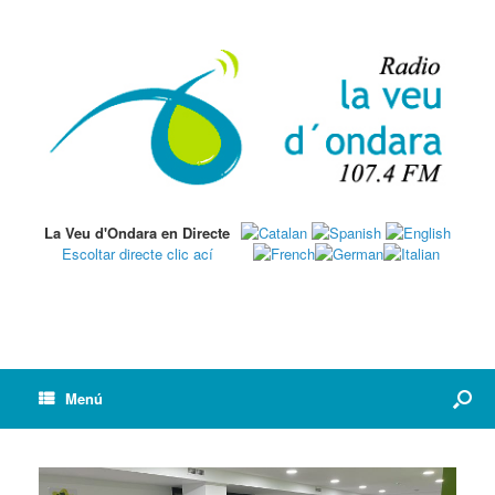
La Veu d'Ondara en Directe
Escoltar directe clic ací
Menú