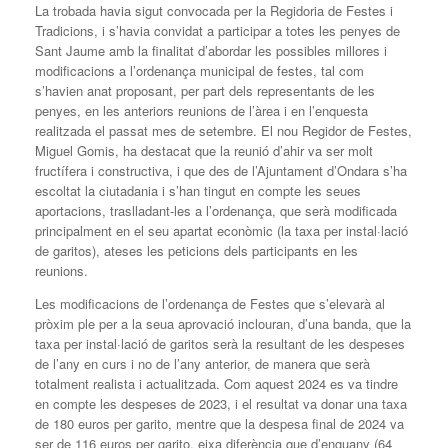
La trobada havia sigut convocada per la Regidoria de Festes i
Tradicions, i s’havia convidat a participar a totes les penyes de
Sant Jaume amb la finalitat d’abordar les possibles millores i
modificacions a l’ordenança municipal de festes, tal com
s’havien anat proposant, per part dels representants de les
penyes, en les anteriors reunions de l’àrea i en l’enquesta
realitzada el passat mes de setembre. El nou Regidor de Festes,
Miguel Gomis, ha destacat que la reunió d’ahir va ser molt
fructífera i constructiva, i que des de l’Ajuntament d’Ondara s’ha
escoltat la ciutadania i s’han tingut en compte les seues
aportacions, traslladant-les a l’ordenança, que serà modificada
principalment en el seu apartat econòmic (la taxa per instal·lació
de garitos), ateses les peticions dels participants en les
reunions.
Les modificacions de l’ordenança de Festes que s’elevarà al
pròxim ple per a la seua aprovació inclouran, d’una banda, que la
taxa per instal·lació de garitos serà la resultant de les despeses
de l’any en curs i no de l’any anterior, de manera que serà
totalment realista i actualitzada. Com aquest 2024 es va tindre
en compte les despeses de 2023, i el resultat va donar una taxa
de 180 euros per garito, mentre que la despesa final de 2024 va
ser de 116 euros per garito, eixa diferència que d’enguany (64