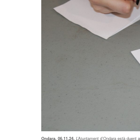
Ondara, 06.11.24.
L’Ajuntament d’Ondara està duent a 