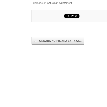
Publicado en
Actualitat
,
Ajuntament
.
Navegador de artículos
←
ONDARA NO PUJARÀ LA TAXA…