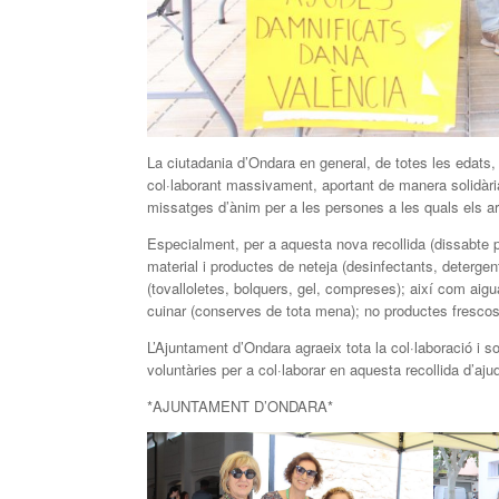
La ciutadania d’Ondara en general, de totes les edats
col·laborant massivament, aportant de manera solidària 
missatges d’ànim per a les persones a les quals els a
Especialment, per a aquesta nova recollida (dissabte 
material i productes de neteja (desinfectants, deterge
(tovalloletes, bolquers, gel, compreses); així com aig
cuinar (conserves de tota mena); no productes frescos
L’Ajuntament d’Ondara agraeix tota la col·laboració i so
voluntàries per a col·laborar en aquesta recollida d’aju
*AJUNTAMENT D’ONDARA*