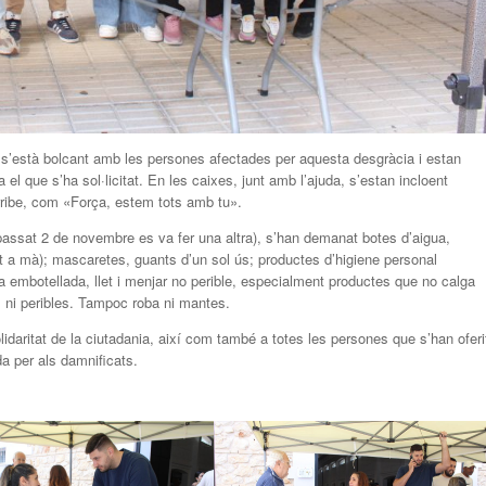
, s’està bolcant amb les persones afectades per aquesta desgràcia i estan
el que s’ha sol·licitat. En les caixes, junt amb l’ajuda, s’estan incloent
rribe, com «Força, estem tots amb tu».
passat 2 de novembre es va fer una altra), s’han demanat botes d’aigua,
nt a mà); mascaretes, guants d’un sol ús; productes d’higiene personal
ua embotellada, llet i menjar no perible, especialment productes que no calga
 ni peribles. Tampoc roba ni mantes.
lidaritat de la ciutadania, així com també a totes les persones que s’han oferi
da per als damnificats.