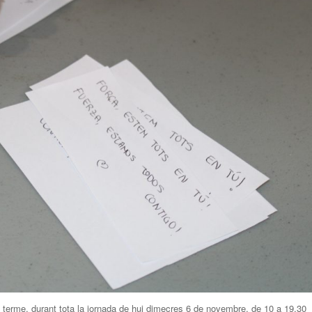
terme, durant tota la jornada de hui dimecres 6 de novembre, de 10 a 19.30