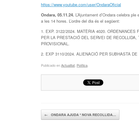
https://www.youtube.com/user/OndaraOficial
Ondara, 05.11.24.
L’Ajuntament d’Ondara celebra ple e
a les 14 hores. L’ordre del dia és el següent:
1. EXP. 3122/2024. MATÈRIA 4020. ORDENANCE
PER LA PRESTACIÓ DEL SERVEI DE RECOLLIDA
PROVISIONAL.
2. EXP 3110/2024. ALIENACIÓ PER SUBHASTA DE
Publicado en
Actualitat
,
Política
.
Navegador de artículos
←
ONDARA AJUDA * NOVA RECOLLIDA…