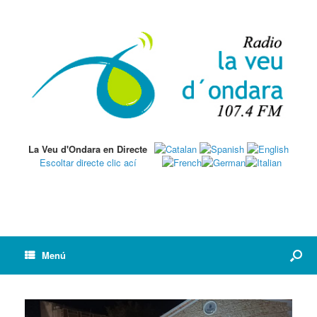
La Veu d'Ondara en Directe
Escoltar directe clic ací
Menú