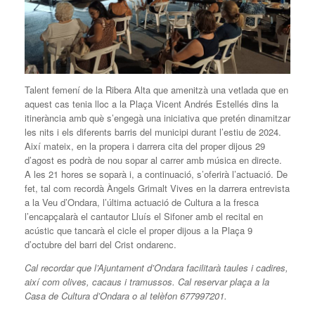
Talent femení de la Ribera Alta que amenitzà una vetlada que en
aquest cas tenia lloc a la Plaça Vicent Andrés Estellés dins la
itinerància amb què s’engegà una iniciativa que pretén dinamitzar
les nits i els diferents barris del municipi durant l’estiu de 2024.
Així mateix, en la propera i darrera cita del proper dijous 29
d’agost es podrà de nou sopar al carrer amb música en directe.
A les 21 hores se soparà i, a continuació, s’oferirà l’actuació. De
fet, tal com recordà Àngels Grimalt Vives en la darrera entrevista
a la Veu d’Ondara, l’última actuació de Cultura a la fresca
l’encapçalarà el cantautor Lluís el Sifoner amb el recital en
acústic que tancarà el cicle el proper dijous a la Plaça 9
d’octubre del barri del Crist ondarenc.
Cal recordar que l’Ajuntament d’Ondara facilitarà taules i cadires,
així com olives, cacaus i tramussos. Cal reservar plaça a la
Casa de Cultura d’Ondara o al telèfon 677997201.