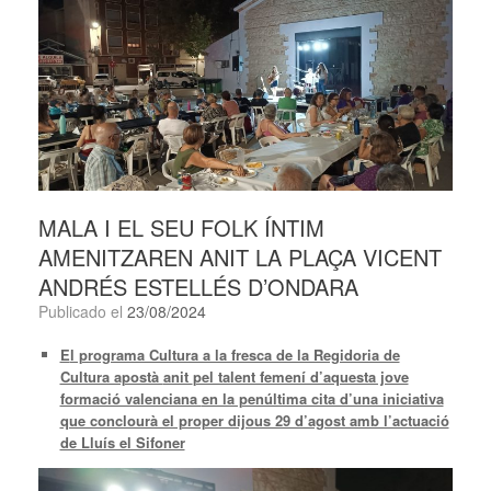
MALA I EL SEU FOLK ÍNTIM
AMENITZAREN ANIT LA PLAÇA VICENT
ANDRÉS ESTELLÉS D’ONDARA
Publicado el
23/08/2024
E
l programa Cultura a la fresca de la Regidoria de
Cultura apostà
anit
pel talent femení d’aquesta jove
formació valenciana
en la penúltima cita d’una iniciativa
que conclourà el proper dijous 29 d’agost amb l’actuació
de Lluís el Sifoner