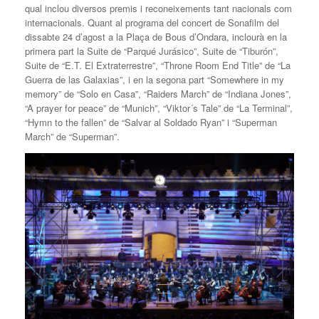
qual inclou diversos premis i reconeixements tant nacionals com
internacionals. Quant al programa del concert de Sonafilm del
dissabte 24 d’agost a la Plaça de Bous d’Ondara, inclourà en la
primera part la Suite de “Parqué Jurásico”, Suite de “Tiburón”,
Suite de “E.T. El Extraterrestre”, “Throne Room End Title” de “La
Guerra de las Galaxias”, i en la segona part “Somewhere in my
memory” de “Solo en Casa”, “Raiders March” de “Indiana Jones”,
“A prayer for peace” de “Munich”, “Viktor´s Tale” de “La Terminal”,
“Hymn to the fallen” de “Salvar al Soldado Ryan” i “Superman
March” de “Superman”.