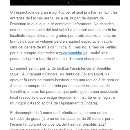
Un espectacle de gran magnitud per al qual ja s’han exhaurit les
entrades de l’accés arena, és a dir, la part de davant de
l’escenari la qual que ja té completat l’aforament. No debades,
des de l’organització del festival s’ha informat que encara hi ha
localitats disponibles a les grades per a tots aquells amants de
la música que no vulguen perdre’s aquest espectacle històric
dins del gènere de música fílmica. Si més no, a més de l’enllaç
per a la compra d’entrades a
www.sonafilm.es
, també se’n
podran adquirir a taquilla el mateix dissabte abans del concert.
En aquest sentit, per tal de facilitar l’assistència al Sonafilm
2024, l’Ajuntament d’Ondara, en Junta de Govern Local, va
aprovar fa unes setmanes bonificar amb una reducció de preu de
3 euros la compra de l’entrada per al concert de cloenda del
Sonafilm, a totes les persones que pertanguen a una associació
local (associació que estiga degudament inscrita en el registre
municipal d’Associacions de l’Ajuntament d’Ondara).
El descompte de 3 euros serà efectiu en la compra de les
entrades de grada (el preu de les quals és de 20 euros), per a
l’esmentat concert de cloenda del Festival Sonafilm 2024
d’aquest dissabte a la Plaça de Bous. Amb aquesta reducció,