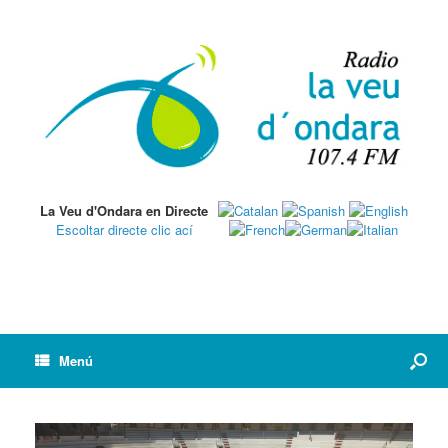
La Veu d'Ondara en Directe
Escoltar directe clic ací
Menú