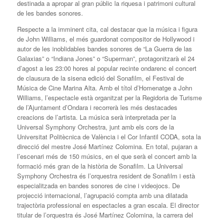
destinada a apropar al gran públic la riquesa i patrimoni cultural
de les bandes sonores.
Respecte a la imminent cita, cal destacar que la música i figura
de John Williams, el més guardonat compositor de Hollywood i
autor de les inoblidables bandes sonores de “La Guerra de las
Galaxias” o “Indiana Jones” o “Superman”, protagonitzarà el 24
d’agost a les 23:00 hores al popular recinte ondarenc el concert
de clausura de la sisena edició del Sonafilm, el Festival de
Música de Cine Marina Alta. Amb el títol d’Homenatge a John
Williams, l’espectacle està organitzat per la Regidoria de Turisme
de l’Ajuntament d’Ondara i recorrerà les més destacades
creacions de l’artista. La música serà interpretada per la
Universal Symphony Orchestra, junt amb els cors de la
Universitat Politècnica de València i el Cor Infantil CODA, sota la
direcció del mestre José Martínez Colomina. En total, pujaran a
l’escenari més de 150 músics, en el que serà el concert amb la
formació més gran de la història de Sonafilm. La Universal
Symphony Orchestra és l’orquestra resident de Sonafilm i està
especialitzada en bandes sonores de cine i videojocs. De
projecció internacional, l’agrupació compta amb una dilatada
trajectòria professional en espectacles a gran escala. El director
titular de l’orquestra és José Martínez Colomina, la carrera del