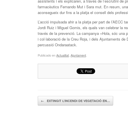
assistents i els explicaren, a través de l’escrutini de 
farmacèutics Fernando Mut i Sara mut. En resum, una a
aconsegueix dur fins a la platja el consell dels profess
L’acció impulsada ahir a la platja per part de l’AECC
Jordi Ruiz i Miguel Gomis, els quals van celebrar la re
través de la prevenció. La campanya «Hola, sóc una p
i col·laboració de la Creu Roja, i dels Ajuntaments de
percussió Ondaraatack.
Publicado en
Actualitat
,
Ajuntament
.
Navegador de artículos
←
EXTINGIT L’INCENDI DE VEGETACIÓ EN…