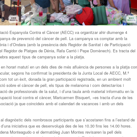
iació Espanyola Contra el Càncer (AECC) va organitzar ahir diumenge 4
ampanya de prevenció del càncer de pell. La campanya va comptar amb la
énia i d’Ondara (amb la presència dels Regidor de Sanitat i de Participació
i el Regidor de Platges de Dénia, Rafa Carrió i Pepe Domènech). Es tracta del
ebra aquest tipus de campanya solar a la platja.
en horari matutí en un dels dies de més afluència de persones a la platja co
tacular, segons ha confirmat la presidenta de la Junta Local de AECC, M.ª
om tot un èxit, donada la gran participació registrada, en un ambient molt
mació sobre el càncer de pell, els tipus de melanoma i com detectar-los i
ació de professionals de la salut, i d’una taula amb material informatiu en la
rupació local contra el càncer, Maricarmen Bisquert, «es tracta d’una de les
’associació ja que coincideix amb el calendari de vacances i amb un dels
a al diagnòstic dels nombrosos participants que s’acostaren fins a l’estand de
m d’una iniciativa que es desenvolupà des de les 10.30 fins les 14.00 hores.
ena Monteagudo o el dermatòleg Juan Montes revisaren la pell dels