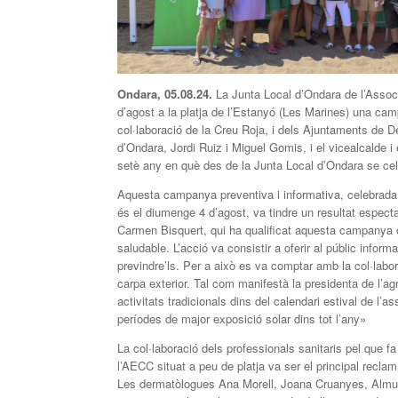
Ondara, 0
5
.08.2
4
.
La Junta Local d’Ondara de l’Assoc
d’agost a la platja de l’Estanyó (Les Marines) una c
col·laboració de la Creu Roja, i dels Ajuntaments de D
d’Ondara, Jordi Ruiz i Miguel Gomis, i el vicealcalde 
setè any en què des de la Junta Local d’Ondara se cel
Aquesta campanya preventiva i informativa, celebrada 
és el diumenge 4 d’agost, va tindre un resultat espec
Carmen Bisquert, qui ha qualificat aquesta campanya c
saludable. L’acció va consistir a oferir al públic infor
previndre’ls. Per a això es va comptar amb la col·labor
carpa exterior. Tal com manifestà la presidenta de l’ag
activitats tradicionals dins del calendari estival de l
períodes de major exposició solar dins tot l’any»
La col·laboració dels professionals sanitaris pel que f
l’AECC situat a peu de platja va ser el principal recla
Les dermatòlogues Ana Morell, Joana Cruanyes, Almud