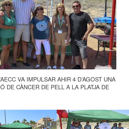
’AECC VA IMPULSAR AHIR 4 D’AGOST UNA
 DE CÀNCER DE PELL A LA PLATJA DE