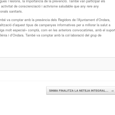
pigues i lesions, la importància de la prevenció. També van participar els
ctivitat de conscienciació i activisme saludable que any rere any
ionals sanitaris.
 també va comptar amb la presència dels Regidors de l’Ajuntament d’Ondara,
alització d’aquest tipus de campanyes informatives per a millorar la salut a
iga molt especial» comptà, com en les anteriors convocatòries, amb el supor
 Dénia i d’Ondara. També va comptar amb la col·laboració del grup de
SINMA FINALITZA LA NETEJA INTEGRAL…
→