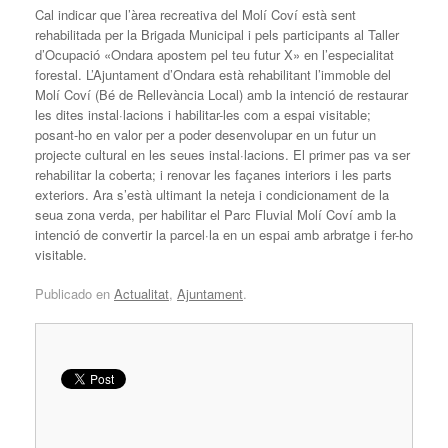
Cal indicar que l’àrea recreativa del Molí Coví està sent
rehabilitada per la Brigada Municipal i pels participants al Taller
d’Ocupació «Ondara apostem pel teu futur X» en l’especialitat
forestal. L’Ajuntament d’Ondara està rehabilitant l’immoble del
Molí Coví (Bé de Rellevància Local) amb la intenció de restaurar
les dites instal·lacions i habilitar-les com a espai visitable;
posant-ho en valor per a poder desenvolupar en un futur un
projecte cultural en les seues instal·lacions. El primer pas va ser
rehabilitar la coberta; i renovar les façanes interiors i les parts
exteriors. Ara s’està ultimant la neteja i condicionament de la
seua zona verda, per habilitar el Parc Fluvial Molí Coví amb la
intenció de convertir la parcel·la en un espai amb arbratge i fer-ho
visitable.
Publicado en
Actualitat
,
Ajuntament
.