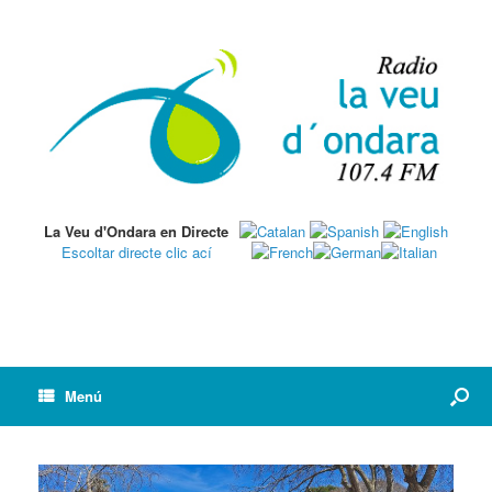
La Veu d'Ondara en Directe
Escoltar directe clic ací
Menú