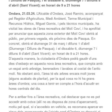
i Dilluns de Pasqua); i el dissabte 6, diumenge 7 i dilluns 8
d’abril (Sant Vicent); en horari de 9 a 21 hores
Ondara, 21.03.24.
L’Alcalde d’Ondara, José Ramiro, acompanyat
pel Regidor d’Agricultura, Medi Ambient, Terme Municipal i
Recursos Hídrics, Miguel Gomis, i pels tècnics municipals, ha
visitat les obres de l’àrea recreativa del Molí Coví, i ha aprofitat
per anunciar que aquesta zona exterior del Molí Coví obrirà al
públic, per primera vegada, els pròxims dies de Pasqua. En
concret, obrirà el diumenge 31 de març i dilluns 1 d’abril
(Diumenge i Dilluns de Pasqua); i el dissabte 6, diumenge 7 i
dilluns 8 d’abril (Sant Vicent); en horari de 9 a 21 hores.
D’aquesta manera, la ciutadania d’Ondara podrà gaudir d’uns
dies d’esbarjo en aquesta nova àrea recreativa, que compta amb
un espai amb arbratge, berenadors i lavabos al costat de l’antic
molí. No obstant això, l’àrea té els arbres encara molt joves
(alguns acabats de plantar), per la qual cosa no hi ha grans
àrees d’ombra; una cosa a tenir en compte a l’hora d’acudir en
hores centrals del dia.
Per a arribar fins a l’àrea recreativa, cal destacar que no es pot
accedir amb cotxe (allí no es disposa de zona d’aparcament),
motiu pel qual, si s’accedeix en vehicle, es recomana aparcar en
algun dels aparcaments de l’eixida nord d’Ondara en direcció al