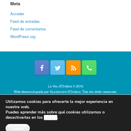
Meta
Acceder
Feed de entradas
Feed de comentarios
WordPress.org
La Veu d'Ondara © 2016
Web desenvolupada per
Ajuntament d'Ondara
. Tots els drets reservats.
Política de cookies
Utilizamos cookies para ofrecerte la mejor experiencia en
nuestra web.
Puedes aprender más sobre qué cookies utilizamos o
desactivarlas en los
ajustes
.
Aceptar