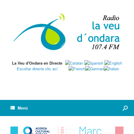
La Veu d'Ondara en Directe
Escoltar directe clic ací
Menú