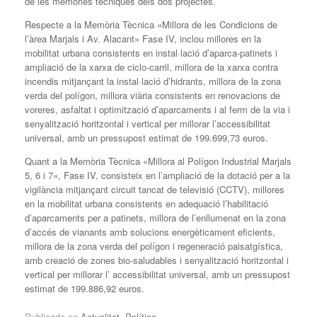
de les memòries tècniques dels dos projectes.
Respecte a la Memòria Tècnica «Millora de les Condicions de
l’àrea Marjals i Av. Alacant» Fase IV, inclou millores en la
mobilitat urbana consistents en instal·lació d’aparca-patinets i
ampliació de la xarxa de ciclo-carril, millora de la xarxa contra
incendis mitjançant la instal·lació d’hidrants, millora de la zona
verda del polígon, millora viària consistents en renovacions de
voreres, asfaltat i optimització d’aparcaments i al ferm de la via i
senyalització horitzontal i vertical per millorar l’accessibilitat
universal, amb un pressupost estimat de 199.699,73 euros.
Quant a la Memòria Tècnica «Millora al Polígon Industrial Marjals
5, 6 i 7», Fase IV, consisteix en l’ampliació de la dotació per a la
vigilància mitjançant circuit tancat de televisió (CCTV), millores
en la mobilitat urbana consistents en adequació l’habilitació
d’aparcaments per a patinets, millora de l’enllumenat en la zona
d’accés de vianants amb solucions energèticament eficients,
millora de la zona verda del polígon i regeneració paisatgística,
amb creació de zones bio-saludables i senyalització horitzontal i
vertical per millorar l’ accessibilitat universal, amb un pressupost
estimat de 199.886,92 euros.
Publicado en
Actualitat
,
Política
.