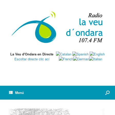
La Veu d'Ondara en Directe
Escoltar directe clic ací
Menú