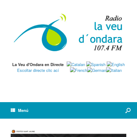
La Veu d'Ondara en Directe
Escoltar directe clic ací
Menú