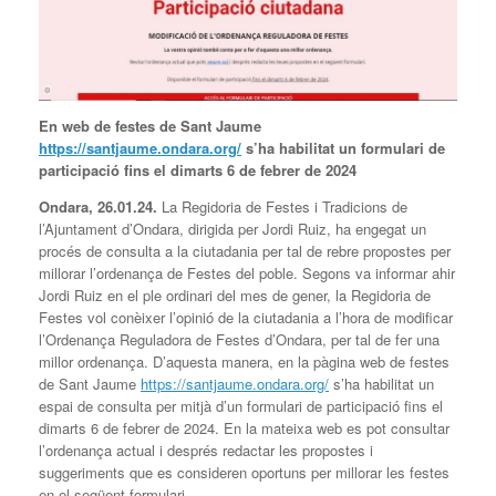
En web de festes de Sant Jaume
https://santjaume.ondara.org/
s’ha habilitat un formulari de
participació fins el dimarts 6 de febrer de 2024
Ondara, 26.01.24.
La Regidoria de Festes i Tradicions de
l’Ajuntament d’Ondara, dirigida per Jordi Ruiz, ha engegat un
procés de consulta a la ciutadania per tal de rebre propostes per
millorar l’ordenança de Festes del poble. Segons va informar ahir
Jordi Ruiz en el ple ordinari del mes de gener, la Regidoria de
Festes vol conèixer l’opinió de la ciutadania a l’hora de modificar
l’Ordenança Reguladora de Festes d’Ondara, per tal de fer una
millor ordenança. D’aquesta manera, en la pàgina web de festes
de Sant Jaume
https://santjaume.ondara.org/
s’ha habilitat un
espai de consulta per mitjà d’un formulari de participació fins el
dimarts 6 de febrer de 2024. En la mateixa web es pot consultar
l’ordenança actual i després redactar les propostes i
suggeriments que es consideren oportuns per millorar les festes
en el següent formulari