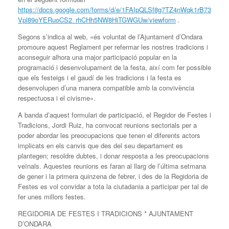
https://docs.google.com/forms/d/e/1FAIpQLSf8g7TZ4nWqk1rB73
Vpl89oYERuoCS2_rhCHh5NW8HiTGWGUw/viewform
.
Segons s’indica al web, «és voluntat de l’Ajuntament d’Ondara
promoure aquest Reglament per refermar les nostres tradicions i
aconseguir alhora una major participació popular en la
programació i desenvolupament de la festa, així com fer possible
que els festeigs i el gaudí de les tradicions i la festa es
desenvolupen d’una manera compatible amb la convivència
respectuosa i el civisme».
A banda d’aquest formulari de participació, el Regidor de Festes i
Tradicions, Jordi Ruiz, ha convocat reunions sectorials per a
poder abordar les preocupacions que tenen el diferents actors
implicats en els canvis que des del seu departament es
plantegen; resoldre dubtes, i donar resposta a les preocupacions
veïnals. Aquestes reunions es faran al llarg de l’última setmana
de gener i la primera quinzena de febrer, i des de la Regidoria de
Festes es vol convidar a tota la ciutadania a participar per tal de
fer unes millors festes.
REGIDORIA DE FESTES I TRADICIONS * AJUNTAMENT
D’ONDARA