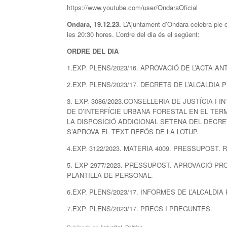
https://www.youtube.com/user/OndaraOficial
Ondara, 19.12.23.
L’Ajuntament d’Ondara celebra ple o
les 20:30 hores. L’ordre del dia és el següent:
ORDRE DEL DIA
1.EXP. PLENS/2023/16. APROVACIÓ DE L’ACTA AN
2.EXP. PLENS/2023/17. DECRETS DE L’ALCALDI
3. EXP. 3086/2023.CONSELLERIA DE JUSTÍCIA 
DE D’INTERFÍCIE URBANA FORESTAL EN EL TER
LA DISPOSICIÓ ADDICIONAL SETENA DEL DECRET 
S’APROVA EL TEXT REFÓS DE LA LOTUP.
4.EXP. 3122/2023. MATÈRIA 4009. PRESSUPOST
5. EXP 2977/2023. PRESSUPOST. APROVACIÓ P
PLANTILLA DE PERSONAL.
6.EXP. PLENS/2023/17. INFORMES DE L’ALCALDIA
7.EXP. PLENS/2023/17. PRECS I PREGUNTES.
Publicado en
Actualitat
,
Política
.