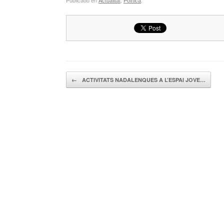
Navegador de artículos
←
ACTIVITATS NADALENQUES A L’ESPAI JOVE…