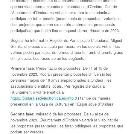
de realitats i necessitats que observen, identifiquen i amb les
que conviuen com a ciutadans i ciutadanes d’Ondara. Des de
l’Ajuntament d’Ondara es vol animar a tota la ciutadania a
participar en tot el procés (presentació de propostes i votacions
dels projectes que seran executats a càrrec als pressuposts
participatius) que tindrà lloc en aquest darrer trimestre de 2023.
Segons ha informat el Regidor de Participació Ciutadana, Miguel
Gomis, el procés s’articula per fases, en les que els veïns i les
veïnes poden participar de formes diferents i amb diferents graus
d’implicació. Les fases seran les següents:
Primera fase
: Presentació de propostes. De l’1 al 15 de
novembre 2023. Podran presentar propostes d’inversió les
persones majors de 16 anys empadronades a Ondara i les
associacions o entitats locals. Per registre d’entrada a
l’Ajuntament o via telemàtica a
https://ondara.sedelectronica.es/info.0
i també de manera
presencial en la Casa de Cultura i en l’Espai Jove d’Ondara.
Segona fase
: Valoració de les propostes. Del16 al 24 de
novembre 2023. L’Ajuntament d’Ondara valorarà la viabilitat de
les propostes presentades i es faran públiques les propostes que
podran ser votades.