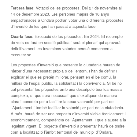
Tercera fase
: Votació de les propostes. Del 27 de novembre al
14 de desembre 2023. Les persones majors de 16 anys
empadronades a Ondara podran votar una o diferents propostes
d’inversió de les que han passat a aquesta fase.
Quarta
fase
: Execució de les propostes. En 2024. El recompte
de vots es farà en sessió pública i serà el plenari qui aprovarà
definitivament les inversions votades perquè comencen a
executar-se.
Les propostes d’inversió que presente la ciutadania hauran de
nàixer d’una necessitat pròpia o de l’entorn, i han de definir i
explicar el que es pretén millorar, pensant en el bé comú, la
millora de l’espai públic, la solidaritat i la convivència. Si bé no
cal presentar les propostes amb una descripció tècnica massa
complexa, sí que serà necessari que s’expliquen de manera
clara i concreta per a facilitar la seua valoració per part de
l’Ajuntament i també facilitar la votació per part de la ciutadania.
A més, haurà de ser una proposta d’inversió viable tècnicament i
econòmicament, competència de l’Ajuntament, i que s’ajuste a la
legalitat vigent. El projecte d’inversió a presentar haurà de tindre
com a localització l’àmbit territorial del municipi d’Ondara.