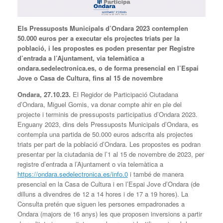
Els Pressuposts Municipals d’Ondara 2023 contemplen
50.000 euros per a executar els projectes triats per la
població, i les propostes es poden presentar per Registre
d’entrada a l’Ajuntament, via telemàtica a
ondara.sedelectronica.es, o de forma presencial en l’Espai
Jove o Casa de Cultura, fins al 15 de novembre
Ondara,
27
.
10
.2
3
.
El Regidor de Participació Ciutadana
d’Ondara, Miguel Gomis, va donar compte ahir en ple del
projecte i terminis de pressuposts participatius d’Ondara 2023.
Enguany 2023, dins dels Pressuposts Municipals d’Ondara, es
contempla una partida de 50.000 euros adscrita als projectes
triats per part de la població d’Ondara. Les propostes es podran
presentar per la ciutadania de l’1 al 15 de novembre de 2023, per
registre d’entrada a l’Ajuntament o via telemàtica a
https://ondara.sedelectronica.es/info.0
i també de manera
presencial en la Casa de Cultura i en l’Espai Jove d’Ondara (de
dilluns a divendres de 12 a 14 hores i de 17 a 19 hores). La
Consulta pretén que siguen les persones empadronades a
Ondara (majors de 16 anys) les que proposen inversions a partir