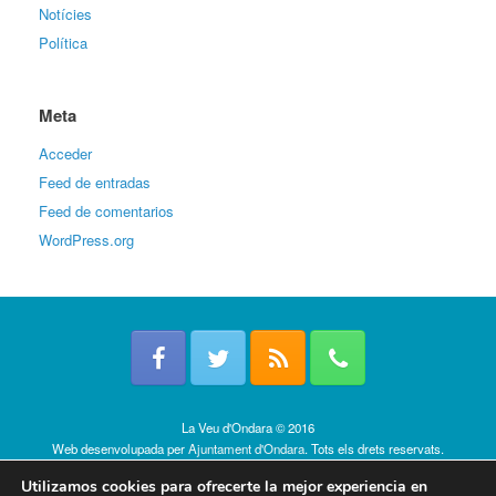
Notícies
Política
Meta
Acceder
Feed de entradas
Feed de comentarios
WordPress.org
La Veu d'Ondara © 2016
Web desenvolupada per
Ajuntament d'Ondara
. Tots els drets reservats.
Política de cookies
Utilizamos cookies para ofrecerte la mejor experiencia en