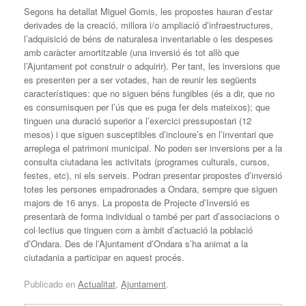
Segons ha detallat Miguel Gomis, les propostes hauran d’estar
derivades de la creació, millora i/o ampliació d’infraestructures,
l’adquisició de béns de naturalesa inventariable o les despeses
amb caràcter amortitzable (una inversió és tot allò que
l’Ajuntament pot construir o adquirir). Per tant, les inversions que
es presenten per a ser votades, han de reunir les següents
característiques: que no siguen béns fungibles (és a dir, que no
es consumisquen per l’ús que es puga fer dels mateixos); que
tinguen una duració superior a l’exercici pressupostari (12
mesos) i que siguen susceptibles d’incloure’s en l’inventari que
arreplega el patrimoni municipal. No poden ser inversions per a la
consulta ciutadana les activitats (programes culturals, cursos,
festes, etc), ni els serveis. Podran presentar propostes d’inversió
totes les persones empadronades a Ondara, sempre que siguen
majors de 16 anys. La proposta de Projecte d’Inversió es
presentarà de forma individual o també per part d’associacions o
col·lectius que tinguen com a àmbit d’actuació la població
d’Ondara. Des de l’Ajuntament d’Ondara s’ha animat a la
ciutadania a participar en aquest procés.
Publicado en
Actualitat
,
Ajuntament
.