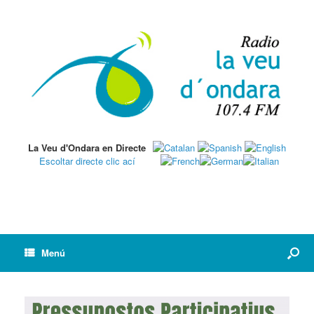
La Veu d'Ondara en Directe
Escoltar directe clic ací
Menú