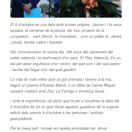
El 9 d’octubre és una data amb icones pròpies: Jaume I i la seua
espasa, el centenar de la ploma, els furs, el penó de la
conquesta… sant Dionís, la mocadorà… som un poble ric, divers
i plural, també valent i lluitador.
Hui commemorem el nostre dia, 785 anys del naixement del
poble valencià i la reafirmació d’un país. El País Valencià. És un
dia per estar orgullosos d’on venim, del que som i del que serem
i també del llegat únic del qual gaudim.
La vida és molt millor amb un got d’orxata i fartons a la mà,
llegint un poema d’Àusias March, o un llibre de Carme Miquel,
cantant i ballant amb Zoo, La Fúmiga o Smoking Souls.
I amb la importància i el sentir que té per a nosaltres la data del
9 d’octubre és tot un goix lliurar aquests guardons de la segona
edició dels premis 9 d’octubre a les persones i entitats
guanyadores.
Per la meua part, només em queda acomiadar-me, donar,