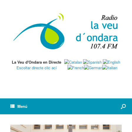
La Veu d'Ondara en Directe
Escoltar directe clic ací
Menú