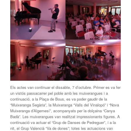
Els actes van continuar el dissabte, 7 d’octubre. Primer es va fer
un vistós passacarrer pel poble amb les muixerangues i a
continuació, a la Plaça de Bous, es va poder gaudir de la
“Muixeranga Segària”, la Muixeranga “Valls del Vinalopó” i “Nova
Muixeranga d’Algemesí”, acompanyats per la dolçaina “Canya
Badà”. Les muixerangues van realitzat impressionants figures. A
continuació va actuar el “Grup de Danses de Pedreguer”, i a la
nit, el Grup Valencià “Va de dones”; totes les actuacions van