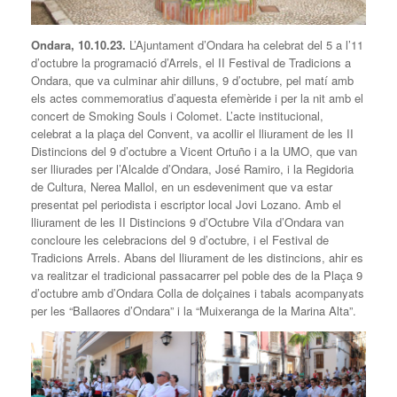
Ondara, 10.10.23.
L’Ajuntament d’Ondara ha celebrat del 5 a l’11
d’octubre la programació d’Arrels, el II Festival de Tradicions a
Ondara, que va culminar ahir dilluns, 9 d’octubre, pel matí amb
els actes commemoratius d’aquesta efemèride i per la nit amb el
concert de Smoking Souls i Colomet. L’acte institucional,
celebrat a la plaça del Convent, va acollir el lliurament de les II
Distincions del 9 d’octubre a Vicent Ortuño i a la UMO, que van
ser lliurades per l’Alcalde d’Ondara, José Ramiro, i la Regidoria
de Cultura, Nerea Mallol, en un esdeveniment que va estar
presentat pel periodista i escriptor local Jovi Lozano. Amb el
lliurament de les II Distincions 9 d’Octubre Vila d’Ondara van
concloure les celebracions del 9 d’octubre, i el Festival de
Tradicions Arrels. Abans del lliurament de les distincions, ahir es
va realitzar el tradicional passacarrer pel poble des de la Plaça 9
d’octubre amb d’Ondara Colla de dolçaines i tabals acompanyats
per les “Ballaores d’Ondara” i la “Muixeranga de la Marina Alta”.