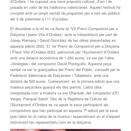
d’Ondara, i ha suposat una nova proposta cultural, d’oci i de
posada en valor de les tradicions valencianes. Aquest festival ha
comptat amb un ampli ventall de propostes per a tots els públics
del 5 de setembre a l’11 d’octubre.
El divendres a la nit es va lliurar el “VII Premi Composició per a
Dolçaina i piano Vila d’Ondara”, amb la interpretació per part de
Josep Alemany i David Gonzàlez de les obres presentades en
aquesta edició 2023. El 1er Premi de Composició per a Dolçaina
i Piano Vila d’Ondara 2023, patrocinat per l’Ajuntament d’Ondara
amb una dotació econòmica de 1.250 euros, va ser per l’obra
«Sinèrgies» del compositor David Postiguillo. Aquesta peça
també va ser la guanyadora del Premi del Públic, concedit per la
Federació Valenciana de Dolçainers i Tabaleters, amb una
dotació de 500 euros. Curiosament, és la primera edició que una
mateixa peça/obra guanya els dos premis. L’altra obra
interpretada com a finalista va ser Dhansak, del compositor d’El
Verger, Pasqual Salort. Des de la Regidoria de Cultura de
l’Ajuntament d’Ondara es va agrair la seua participació als
compositors que han participat en aquesta 7ª edició per la seua
gran labor en el camp de la música i especialment en el d’aquest
instrument tan representatiu com és la dolçaina.