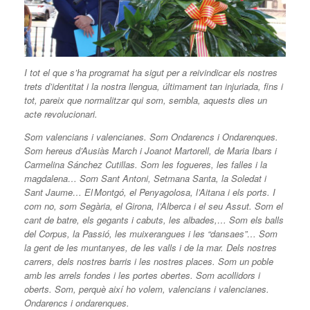
I tot el que s’ha programat ha sigut per a reivindicar els nostres
trets d’identitat i la nostra llengua, últimament tan injuriada, fins i
tot, pareix que normalitzar qui som, sembla, aquests dies un
acte revolucionari.
Som valencians i valencianes. Som Ondarencs i Ondarenques.
Som hereus d’Ausiàs March i Joanot Martorell, de Maria Ibars i
Carmelina Sánchez Cutillas. Som les fogueres, les falles i la
magdalena… Som Sant Antoni, Setmana Santa, la Soledat i
Sant Jaume… El Montgó, el Penyagolosa, l’Aitana i els ports. I
com no, som Segària, el Girona, l’Alberca i el seu Assut. Som el
cant de batre, els gegants i cabuts, les albades,… Som els balls
del Corpus, la Passió, les muixerangues i les “dansaes”… Som
la gent de les muntanyes, de les valls i de la mar. Dels nostres
carrers, dels nostres barris i les nostres places. Som un poble
amb les arrels fondes i les portes obertes. Som acollidors i
oberts. Som, perquè així ho volem, valencians i valencianes.
Ondarencs i ondarenques.