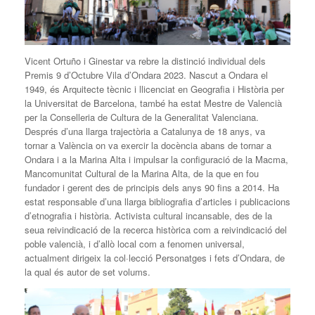
Vicent Ortuño i Ginestar va rebre la distinció individual dels
Premis 9 d’Octubre Vila d’Ondara 2023. Nascut a Ondara el
1949, és Arquitecte tècnic i llicenciat en Geografia i Història per
la Universitat de Barcelona, també ha estat Mestre de Valencià
per la Conselleria de Cultura de la Generalitat Valenciana.
Després d’una llarga trajectòria a Catalunya de 18 anys, va
tornar a València on va exercir la docència abans de tornar a
Ondara i a la Marina Alta i impulsar la configuració de la Macma,
Mancomunitat Cultural de la Marina Alta, de la que en fou
fundador i gerent des de principis dels anys 90 fins a 2014. Ha
estat responsable d’una llarga bibliografia d’articles i publicacions
d’etnografia i història. Activista cultural incansable, des de la
seua reivindicació de la recerca històrica com a reivindicació del
poble valencià, i d’allò local com a fenomen universal,
actualment dirigeix la col·lecció Personatges i fets d’Ondara, de
la qual és autor de set volums.