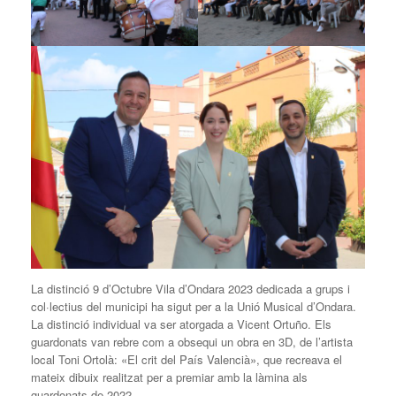
La distinció 9 d’Octubre Vila d’Ondara 2023 dedicada a grups i
col·lectius del municipi ha sigut per a la Unió Musical d’Ondara.
La distinció individual va ser atorgada a Vicent Ortuño. Els
guardonats van rebre com a obsequi un obra en 3D, de l’artista
local Toni Ortolà: «El crit del País Valencià», que recreava el
mateix dibuix realitzat per a premiar amb la làmina als
guardonats de 2022.