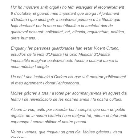
Hui ho mostrem amb orgull i ho fem entregant el reconeixement
9 d’octubre, el guardó més important que atorga l’Ajuntament
d’Ondara i que distingeix a qualsevol persona o institució que
haja destacat per la seua contribució a la societat des de
qualsevol vessant: solidaritat, art, ciència, arquitectura, política,
drets humans…
Enguany les persones guardonades han estat Vicent Ortuño,
estudiós de la vida d’Ondara i la Unió Musical d’Ondara,
impossible imaginar qualsevol acte festiu o cultural sense la
seua música i alegria.
Un veí i una institució d’Ondara als que vull mostrar públicament
el meu agraïment i donar l’enhorabona.
Moltes gràcies a tots i a totes per acompanyar-nos en aquest dia
festiu i de reivindicació de les nostres arrels i la nostra cultura.
Alcem la veu, units per recordar hui i sempre, que som un poble
orgullós de la nostra història i que malgrat tot, mirem el futur amb
esperança i sense oblidar el nostre passat.
Veïns i veïnes, que tingueu un gran dia. Moltes gràcies i visca
Ondara
.»