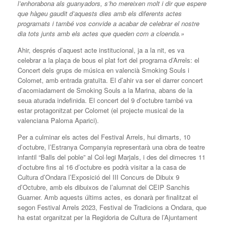
l’enhorabona als guanyadors, s’ho mereixen molt i dir que espere
que hàgeu gaudit d’aquests dies amb els diferents actes
programats i també vos convide a acabar de celebrar el nostre
dia tots junts amb els actes que queden com a cloenda.»
Ahir, després d’aquest acte institucional, ja a la nit, es va
celebrar a la plaça de bous el plat fort del programa d’Arrels: el
Concert dels grups de música en valencià Smoking Souls i
Colomet, amb entrada gratuïta. El d’ahir va ser el darrer concert
d’acomiadament de Smoking Souls a la Marina, abans de la
seua aturada indefinida. El concert del 9 d’octubre també va
estar protagonitzat per Colomet (el projecte musical de la
valenciana Paloma Aparici).
Per a culminar els actes del Festival Arrels, hui dimarts, 10
d’octubre, l’Estranya Companyia representarà una obra de teatre
infantil “Balls del poble” al Col·legi Marjals, i des del dimecres 11
d’octubre fins al 16 d’octubre es podrà visitar a la casa de
Cultura d’Ondara l’Exposició del III Concurs de Dibuix 9
d’Octubre, amb els dibuixos de l’alumnat del CEIP Sanchis
Guarner. Amb aquests últims actes, es donarà per finalitzat el
segon Festival Arrels 2023, Festival de Tradicions a Ondara, que
ha estat organitzat per la Regidoria de Cultura de l’Ajuntament