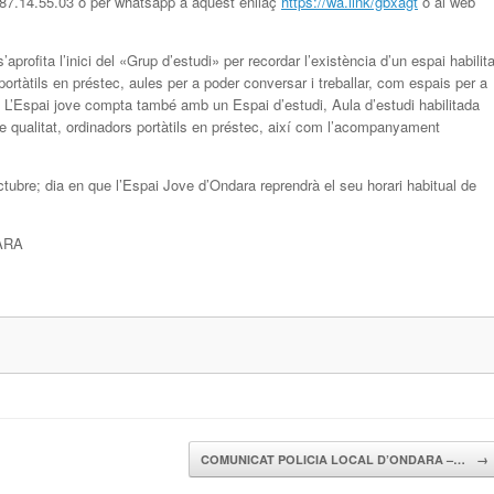
 687.14.55.03 o per whatsapp a aquest enllaç
https://wa.link/gbxagt
o al web
rofita l’inici del «Grup d’estudi» per recordar l’existència d’un espai habilita
portàtils en préstec, aules per a poder conversar i treballar, com espais per a
. L’Espai jove compta també amb un Espai d’estudi, Aula d’estudi habilitada
de qualitat, ordinadors portàtils en préstec, així com l’acompanyament
octubre; dia en que l’Espai Jove d’Ondara reprendrà el seu horari habitual de
ARA
COMUNICAT POLICIA LOCAL D’ONDARA –…
→