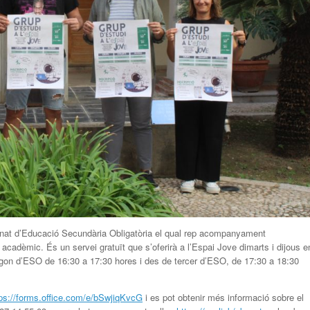
umnat d’Educació Secundària Obligatòria el qual rep acompanyament
i acadèmic. És un servei gratuït que s’oferirà a l’Espai Jove dimarts i dijous e
segon d’ESO de 16:30 a 17:30 hores i des de tercer d’ESO, de 17:30 a 18:30
tps://forms.office.com/e/bSwjiqKvcG
i es pot obtenir més informació sobre el