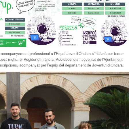
acompanyament professional a l’Espai Jove d’Ondara s’iniciarà per tercer
quest motiu, el Regidor d’Infància, Adolescència i Joventut de l’Ajuntament
inscripcions, acompanyat per l’equip del departament de Joventut d’Ondara.