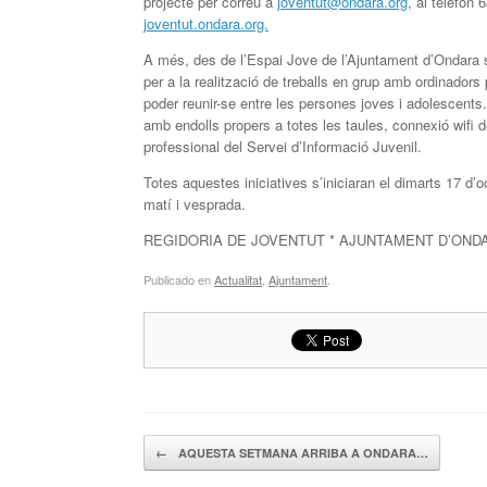
projecte per correu a
joventut@ondara.org
, al telèfon
joventut.ondara.org.
A més, des de l’Espai Jove de l’Ajuntament d’Ondara s’ap
per a la realització de treballs en grup amb ordinadors 
poder reunir-se entre les persones joves i adolescents
amb endolls propers a totes les taules, connexió wifi 
professional del Servei d’Informació Juvenil.
Totes aquestes iniciatives s’iniciaran el dimarts 17 d’
matí i vesprada.
REGIDORIA DE JOVENTUT * AJUNTAMENT D’OND
Publicado en
Actualitat
,
Ajuntament
.
Navegador de artículos
←
AQUESTA SETMANA ARRIBA A ONDARA…