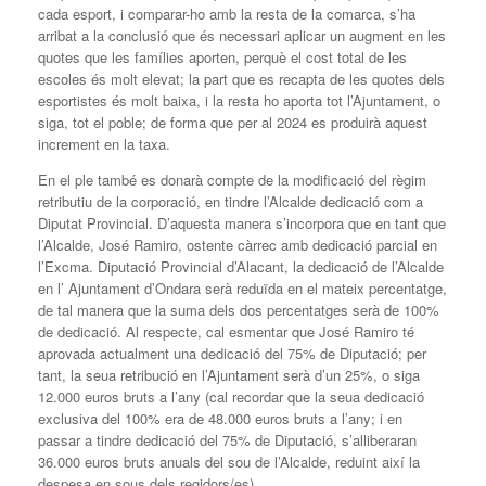
cada esport, i comparar-ho amb la resta de la comarca, s’ha
arribat a la conclusió que és necessari aplicar un augment en les
quotes que les famílies aporten, perquè el cost total de les
escoles és molt elevat; la part que es recapta de les quotes dels
esportistes és molt baixa, i la resta ho aporta tot l’Ajuntament, o
siga, tot el poble; de forma que per al 2024 es produirà aquest
increment en la taxa.
En el ple també es donarà compte de la modificació del règim
retributiu de la corporació, en tindre l’Alcalde dedicació com a
Diputat Provincial. D’aquesta manera s’incorpora que en tant que
l’Alcalde, José Ramiro, ostente càrrec amb dedicació parcial en
l’Excma. Diputació Provincial d’Alacant, la dedicació de l’Alcalde
en l’ Ajuntament d’Ondara serà reduïda en el mateix percentatge,
de tal manera que la suma dels dos percentatges serà de 100%
de dedicació. Al respecte, cal esmentar que José Ramiro té
aprovada actualment una dedicació del 75% de Diputació; per
tant, la seua retribució en l’Ajuntament serà d’un 25%, o siga
12.000 euros bruts a l’any (cal recordar que la seua dedicació
exclusiva del 100% era de 48.000 euros bruts a l’any; i en
passar a tindre dedicació del 75% de Diputació, s’alliberaran
36.000 euros bruts anuals del sou de l’Alcalde, reduint així la
despesa en sous dels regidors/es).