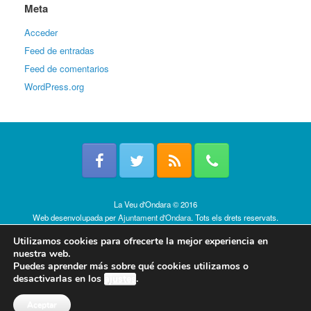
Meta
Acceder
Feed de entradas
Feed de comentarios
WordPress.org
La Veu d'Ondara © 2016
Web desenvolupada per
Ajuntament d'Ondara
. Tots els drets reservats.
Política de cookies
Utilizamos cookies para ofrecerte la mejor experiencia en
nuestra web.
Puedes aprender más sobre qué cookies utilizamos o
desactivarlas en los
ajustes
.
Aceptar