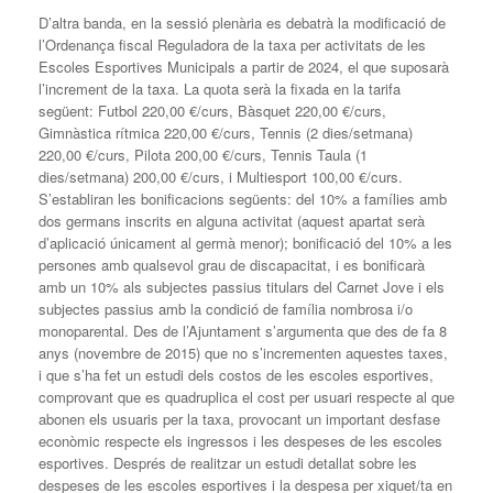
D’altra banda, en la sessió plenària es debatrà la modificació de
l’Ordenança fiscal Reguladora de la taxa per activitats de les
Escoles Esportives Municipals a partir de 2024, el que suposarà
l’increment de la taxa. La quota serà la fixada en la tarifa
següent: Futbol 220,00 €/curs, Bàsquet 220,00 €/curs,
Gimnàstica rítmica 220,00 €/curs, Tennis (2 dies/setmana)
220,00 €/curs, Pilota 200,00 €/curs, Tennis Taula (1
dies/setmana) 200,00 €/curs, i Multiesport 100,00 €/curs.
S’establiran les bonificacions següents: del 10% a famílies amb
dos germans inscrits en alguna activitat (aquest apartat serà
d’aplicació únicament al germà menor); bonificació del 10% a les
persones amb qualsevol grau de discapacitat, i es bonificarà
amb un 10% als subjectes passius titulars del Carnet Jove i els
subjectes passius amb la condició de família nombrosa i/o
monoparental. Des de l’Ajuntament s’argumenta que des de fa 8
anys (novembre de 2015) que no s’incrementen aquestes taxes,
i que s’ha fet un estudi dels costos de les escoles esportives,
comprovant que es quadruplica el cost per usuari respecte al que
abonen els usuaris per la taxa, provocant un important desfase
econòmic respecte els ingressos i les despeses de les escoles
esportives. Després de realitzar un estudi detallat sobre les
despeses de les escoles esportives i la despesa per xiquet/ta en