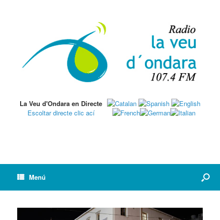
La Veu d'Ondara en Directe
Escoltar directe clic ací
Menú