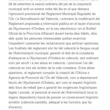
28 de setembre la sessió ordinària del ple de la corporació
municipal amb un extens ordre del dia en el que destaca
l’aprovació provisional del Reglament Municipal Regulador de
l’Ús i la Normalització del Valencià, i sotmetre la modificació del
Reglament proposada a informació pública en el tauler d’anuncis
de l’Ajuntament d’Ondara, en la seu electrònica i en el Butlletí
Oficial de la Província d’Alacant durant trenta dies hàbils, dins
dels quals les persones interessades podran examinar
l’expedient i presentar les reclamacions que estimen oportunes.
Les finalitats del reglament són fer del valencià la llengua usual
de l’Administració municipal; garantir el dret de la ciutadania
d’adreçar-se a l’Ajuntament d’Ondara en valencià, tant oralment
com per escrit i a ser atesa en valencià, i promoure l’ús del
valencià en tots els àmbits de la vida ciutadana. Entre altres
qüestions, el reglament comprèn la creació de l’Oficina o
Agència de Promoció de l’Ús del Valencià, com a departament
tècnic de l’Ajuntament d’Ondara, així com el requisit lingüístic
dels llocs de treball (per a garantir les exigències lingüístiques
legals i socials, el personal al servei de l’Administració local (o
òrgans dependents) haurà de posseir un coneixement lingüístic
simètric (valencià-castellà), adequat a les funcions que ha
d’exercir).