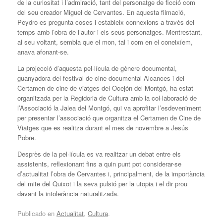
de la curiositat i l’admiració, tant del personatge de ficció com
del seu creador Miguel de Cervantes. En aquesta filmació,
Peydro es pregunta coses i estableix connexions a travès del
temps amb l’obra de l’autor i els seus personatges. Mentrestant,
al seu voltant, sembla que el mon, tal i com en el coneixíem,
anava afonant-se.
La projecció d’aquesta pel·lícula de gènere documental,
guanyadora del festival de cine documental Alcances i del
Certamen de cine de viatges del Ocejón del Montgó, ha estat
organitzada per la Regidoria de Cultura amb la col·laboració de
l’Associació la Jalea del Montgó, qui va aprofitar l’esdeveniment
per presentar l’associació que organitza el Certamen de Cine de
Viatges que es realitza durant el mes de novembre a Jesús
Pobre.
Desprès de la pel·lícula es va realitzar un debat entre els
assistents, reflexionant fins a quin punt pot considerar-se
d’actualitat l’obra de Cervantes i, principalment, de la importància
del mite del Quixot i la seva pulsió per la utopia i el dir prou
davant la intolerància naturalitzada.
Publicado en
Actualitat
,
Cultura
.