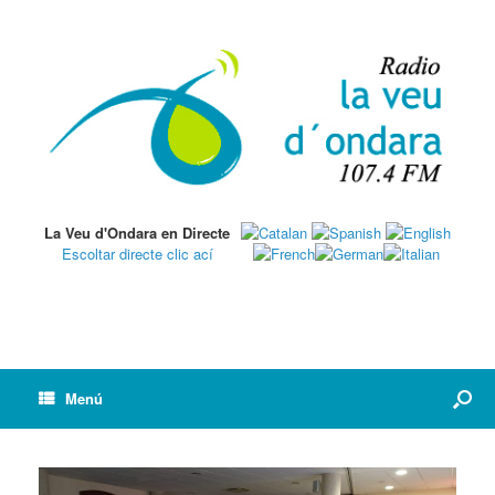
La Veu d'Ondara en Directe
Escoltar directe clic ací
Menú