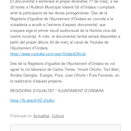
El documental s’estrenarà el proper divendres 17 de març, a les
20 hores a l’Auditori Municipal Valerià Gil d’Ondara i comptarà
amb la participació de les dones protagonistes. Des de la
Regidoria d’Igualtat de l’Ajuntament d’Ondara es convida a la
ciutadania a acudir a l’estrena d’aquest documental, que
s’espera siga el primer recull audiovisual de la història viva del
nostre municipi. A més, el documental també estarà disponible a
partir del proper dilluns 20 de març al canal de Youtube de
l’Ajuntament d’Ondara:
https://www.youtube.com/user/OndaraOficial
Des de la Regidoria d’Igualtat de l’Ajuntament d’Ondara es vol
agrair la col·laboració de Carlos Torres, Vicent Ortuño, Toni Marí,
Amàlia Garrigòs, Eulogia, Pura, Juan Ortuño i Pura Ferrando, en
la realització d’aquest projecte.
REGIDORIA D’IGUALTAT * AJUNTAMENT D’ONDARA
https://fb.watch/jfZ-Jfxdjn/
Publicado en
Actualitat
,
Cultura
.