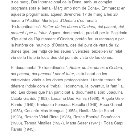
8 de març, Dia Internacional de la Dona, amb un complet
programa sota el lema «Març amb nom de Dona». Emmarcat en
aquesta programació, aquest divendres 17 de març a les 20
hores a l’Auditori Municipal d’Ondara s’estrenarà
“Extraordinàries”:
Reflex de les dones d’Ondara, del passat, del
present i per al futur
. Aquest documental, produït per la Regidoria
d’Igualtat de l’Ajuntament d’Ondara, pretén fer un recorregut per
la història del municipi d’Ondara, des del punt de vista de 12
dones que, per mitjà de les seues vivències, teixeixen un relat
viu de la història local des del punt de vista de les dones.
El documental “Extraordinàries”:
Reflex de les dones d’Ondara,
del passat, del present i per al futur
, està basat en les
entrevistes vitals a les dones protagonistes, i tracta temes de
diferent índole com el treball, l’economia, la joventut, la família,
etc. Les dones que han participat al documental són: Joaquina
Català Garrido (1953), Encarna Bas Ramis (1938), Angela Giner
Ramis (1949), Enriqueta Fonseca Rosello (1945), Pepa Granel
(1953), Conchín Mas Mengual (1958), Rosita Monjo Salort
(1928), Rosario Vidal Riera (1935), Rosita Escrivà Doménech
(1933), Teresa Miralles (1927), Maria Seser (1941) i Rosa Carpi
Ramis (1945).