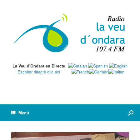
La Veu d'Ondara en Directe
Escoltar directe clic ací
Menú