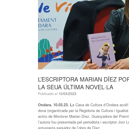
L’ESCRIPTORA MARIAN DÍEZ PO
LA SEUA ÚLTIMA NOVEL·LA
Publicado el
10/03/2023
Ondara, 10.03.23. L
a Casa de Cultura d’Ondara acollí 
dona (organitzada per la Regidoria de Cultura i Igualta
actriu de Monòver Marian Díez. Guanyadora del Premi E
l’autora fou presentada pel periodista i escriptor Jovi 
entusiasta seguidor de l’obra de Díez.