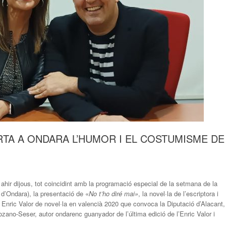
RTA A ONDARA L’HUMOR I EL COSTUMISME DE
ahir dijous, tot coincidint amb la programació especial de la setmana de la
t d’Ondara), la presentació de «
No t’ho diré mai»
, la novel·la de l’escriptora i
nric Valor de novel·la en valencià 2020 que convoca la Diputació d’Alacant,
Lozano-Seser, autor ondarenc guanyador de l’última edició de l’Enric Valor i