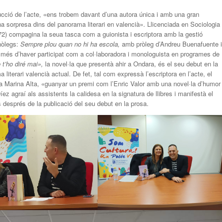
ucció de l’acte, «ens trobem davant d’una autora única i amb una gran
una sorpresa dins del panorama literari en valencià». Llicenciada en Sociologia
72) compagina la seua tasca com a guionista i escriptora amb la gestió
onòlegs:
Sempre plou quan no hi ha escola,
amb pròleg d’Andreu Buenafuente i
a més d’haver participat com a col·laboradora i monologuista en programes de
t’ho diré mai»,
la novel·la que presentà ahir a Ondara, és el seu debut en la
 literari valencià actual. De fet, tal com expressà l’escriptora en l’acte, el
a Marina Alta, «guanyar un premi com l’Enric Valor amb una novel·la d’humor 
ez agraí als assistents la calidesa en la signatura de llibres i manifestà el
 després de la publicació del seu debut en la prosa.