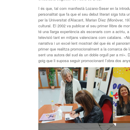
I és que, tal com manifestà Lozano-Seser en la introd
personalitat que fa que el seu debut literari siga tota 
per la Universitat d’Alacant, Marian Díez (Monòver, 19
cultural. El 2002 va publicar el seu primer llibre de m
té una llarga experiència als escenaris com a actriu, 
televisió tant en mitjans valencians com catalans.
«No 
narrativa i un excel·lent mostrari del que és el panorama
primer que realitza promocionalment a la comarca de l
sent una autora del sud és un doble orgull per a mi». Dí
goig que li suposa seguir promocionant l’obra dos anys