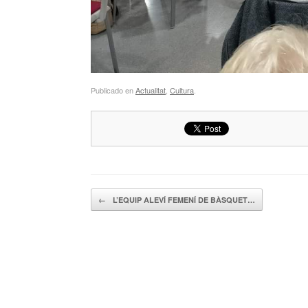
Publicado en
Actualitat
,
Cultura
.
Navegador de artículos
←
L’EQUIP ALEVÍ FEMENÍ DE BÀSQUET…