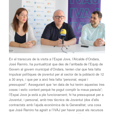
En el transcurs de la visita a l’Espai Jove, l’Alcalde d’Ondara,
José Ramiro, ha puntualitzat que des de l’arribada de l’Equip de
Govern al govern municipal d’Ondara, tenien clar que feia falta
impulsar polítiques de joventut per al sector de la població de 12
a 30 anys, i que per a això feia falta “personal, espai i
pressupost”. Assegurant que “en data de hui tenim aquestes tres
coses i estic content perquè he pogut complir la meua paraula”;
l’Espai Jove ja està a ple funcionament; hi ha pressuposat per a
Joventut, i personal, amb tres tècnics de Joventut (dos d’ells
contractats amb l’ajuda econòmica de la Generalitat; una cosa
que José Ramiro ha agraït a l’IVAJ per haver posat els recursos