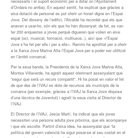
necessaris i el suport econòmic per a dotar on l’Ajuntament
d’Ondara no arriba). En aquest sentit, ha explicat que gràcies a
eixa dotació de personal es pot oferir un horari digne en l’Espai
Jove. Del disseny de l’edifici, l’Alcalde ha recordat que els que
anaven a usar-ho, són els que ho han dissenyat; de fet, es van
fer 200 enquestes a joves perquè digueren què volien en eixe
espai (oci, musical, formació, multiusos..), així que «l’Espai
Jove s’ha fet per ells i per a ells». Ramiro ha aprofitat per a oferir
a la Xarxa Jove Marina Alta l’Espai Jove per a poder ser utilitzat
en l’àmbit comarcal.
Per la seua banda, la Presidenta de la Xarxa Jove Marina Alta,
Montse Villaverde, ha agraït aquest oferiment assenyalant que
“segur que serà un recurs compartit”. Hi ha posat en valor el fet
de que des de l’IVAJ es dote de recursos als municipis de la
comarca (per exemple, gràcies a l’IVAJ la Xarxa Jove disposa
d’una tècnica de Joventut) i agraït la seua visita al Director de
l’IVAJ.
El Director de l’IVAJ, Jesús Martí, ha indicat que els joves
necessiten una persona adulta jove pròxima, que els acompanye
i que els escolte. Partint d’eixa idea, ha assenyalat que “la
política del govern valencià ha sigut posar-se al seu costat en el