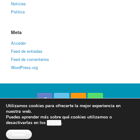
Notícies
Política
Meta
Acceder
Feed de entradas
Feed de comentarios
WordPress.org
Utilizamos cookies para ofrecerte la mejor experiencia en
nuestra web.
Puedes aprender más sobre qué cookies utilizamos o
La Veu d'Ondara © 2016
desactivarlas en los
ajustes
.
Web desenvolupada per
Ajuntament d'Ondara
. Tots els drets reservats.
Política de cookies
Aceptar