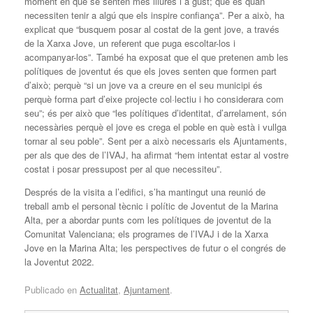
moment en què se senten més lliures i a gust; que és quan
necessiten tenir a algú que els inspire confiança”. Per a això, ha
explicat que “busquem posar al costat de la gent jove, a través
de la Xarxa Jove, un referent que puga escoltar-los i
acompanyar-los”. També ha exposat que el que pretenen amb les
polítiques de joventut és que els joves senten que formen part
d’això; perquè “si un jove va a creure en el seu municipi és
perquè forma part d’eixe projecte col·lectiu i ho considerara com
seu”; és per això que “les polítiques d’identitat, d’arrelament, són
necessàries perquè el jove es crega el poble en què està i vullga
tornar al seu poble”. Sent per a això necessaris els Ajuntaments,
per als que des de l’IVAJ, ha afirmat “hem intentat estar al vostre
costat i posar pressupost per al que necessiteu”.
Després de la visita a l’edifici, s’ha mantingut una reunió de
treball amb el personal tècnic i polític de Joventut de la Marina
Alta, per a abordar punts com les polítiques de joventut de la
Comunitat Valenciana; els programes de l’IVAJ i de la Xarxa
Jove en la Marina Alta; les perspectives de futur o el congrés de
la Joventut 2022.
Publicado en
Actualitat
,
Ajuntament
.