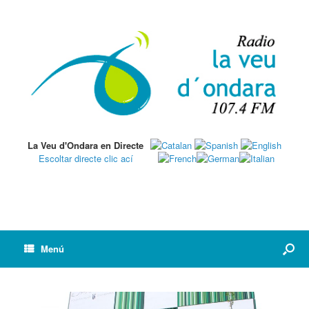
La Veu d'Ondara en Directe
Escoltar directe clic ací
Menú