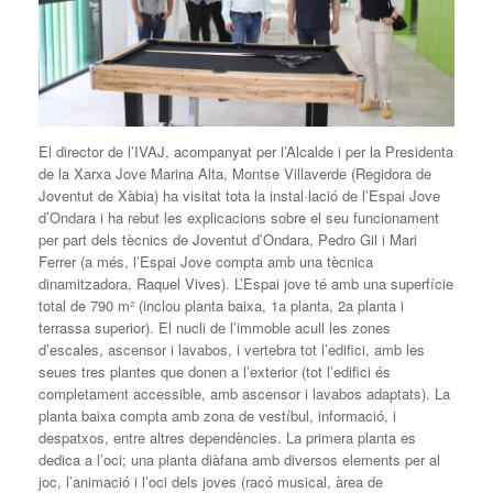
El director de l’IVAJ, acompanyat per l’Alcalde i per la Presidenta
de la Xarxa Jove Marina Alta, Montse Villaverde (Regidora de
Joventut de Xàbia) ha visitat tota la instal·lació de l’Espai Jove
d’Ondara i ha rebut les explicacions sobre el seu funcionament
per part dels tècnics de Joventut d’Ondara, Pedro Gil i Mari
Ferrer (a més, l’Espai Jove compta amb una tècnica
dinamitzadora, Raquel Vives). L’Espai jove té amb una superfície
total de 790 m² (inclou planta baixa, 1a planta, 2a planta i
terrassa superior). El nucli de l’immoble acull les zones
d’escales, ascensor i lavabos, i vertebra tot l’edifici, amb les
seues tres plantes que donen a l’exterior (tot l’edifici és
completament accessible, amb ascensor i lavabos adaptats). La
planta baixa compta amb zona de vestíbul, informació, i
despatxos, entre altres dependències. La primera planta es
dedica a l’oci; una planta diàfana amb diversos elements per al
joc, l’animació i l’oci dels joves (racó musical, àrea de