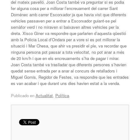
del mateix pavelló. Joan Costa també va preguntar si es podia
fer alguna cosa per a millorar l’encreuament del carrer Sant
Doménec amb carrer Escorxador ja que havia vist que diferents
vehicles passaven per a entrar a Escorxador guiant-se pel
semàfor verd i no miraven si baixaven altres vehicles per la
dreta. Xisco Giner va respondre que parlarien d’aquesta qüestió
amb la Policia Local d’Ondara per a vore si es pot millorar la
situació i Mar Chesa, que ahir va presidir el ple, va recordar que
ninguna persona pot passar a tota velocitat, no pot anar a més
de 20 km/h i que en els encreuaments s’ha de pagar i mirar.
Joan Costa també va traslladar que diferents persones s’havien
quedat sense entrada per a anar al concurs de retalladors i
Miguel Gomis, Regidor de Festes, va respondre que les entrades
es van acabar i que durant uns dies havien estat a la venda.
Publicado en
Actualitat
,
Política
.