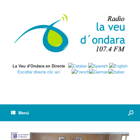
La Veu d'Ondara en Directe
Escoltar directe clic ací
Menú