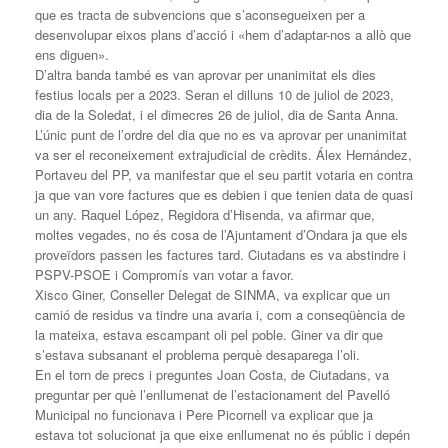
que es tracta de subvencions que s’aconsegueixen per a
desenvolupar eixos plans d’acció i «hem d’adaptar-nos a allò que
ens diguen».
D’altra banda també es van aprovar per unanimitat els dies
festius locals per a 2023. Seran el dilluns 10 de juliol de 2023,
dia de la Soledat, i el dimecres 26 de juliol, dia de Santa Anna.
L’únic punt de l’ordre del dia que no es va aprovar per unanimitat
va ser el reconeixement extrajudicial de crèdits. Álex Hernández,
Portaveu del PP, va manifestar que el seu partit votaria en contra
ja que van vore factures que es debien i que tenien data de quasi
un any. Raquel López, Regidora d’Hisenda, va afirmar que,
moltes vegades, no és cosa de l’Ajuntament d’Ondara ja que els
proveïdors passen les factures tard. Ciutadans es va abstindre i
PSPV-PSOE i Compromís van votar a favor.
Xisco Giner, Conseller Delegat de SINMA, va explicar que un
camió de residus va tindre una avaria i, com a conseqüència de
la mateixa, estava escampant oli pel poble. Giner va dir que
s’estava subsanant el problema perquè desaparega l’oli.
En el torn de precs i preguntes Joan Costa, de Ciutadans, va
preguntar per què l’enllumenat de l’estacionament del Pavelló
Municipal no funcionava i Pere Picornell va explicar que ja
estava tot solucionat ja que eixe enllumenat no és públic i depén