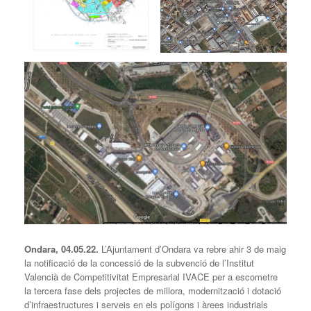
Ondara, 04.05.22.
L’Ajuntament d’Ondara va rebre ahir 3 de maig
la notificació de la concessió de la subvenció de l’Institut
Valencià de Competitivitat Empresarial IVACE per a escometre
la tercera fase dels projectes de millora, modernització i dotació
d’infraestructures i serveis en els polígons i àrees industrials