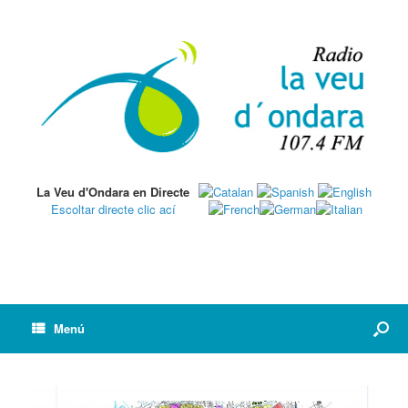
La Veu d'Ondara en Directe
Escoltar directe clic ací
Menú