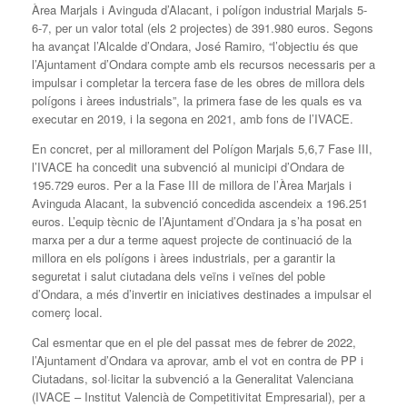
Àrea Marjals i Avinguda d’Alacant, i polígon industrial Marjals 5-
6-7, per un valor total (els 2 projectes) de 391.980 euros. Segons
ha avançat l’Alcalde d’Ondara, José Ramiro, “l’objectiu és que
l’Ajuntament d’Ondara compte amb els recursos necessaris per a
impulsar i completar la tercera fase de les obres de millora dels
polígons i àrees industrials”, la primera fase de les quals es va
executar en 2019, i la segona en 2021, amb fons de l’IVACE.
En concret, per al millorament del Polígon Marjals 5,6,7 Fase III,
l’IVACE ha concedit una subvenció al municipi d’Ondara de
195.729 euros. Per a la Fase III de millora de l’Àrea Marjals i
Avinguda Alacant, la subvenció concedida ascendeix a 196.251
euros. L’equip tècnic de l’Ajuntament d’Ondara ja s’ha posat en
marxa per a dur a terme aquest projecte de continuació de la
millora en els polígons i àrees industrials, per a garantir la
seguretat i salut ciutadana dels veïns i veïnes del poble
d’Ondara, a més d’invertir en iniciatives destinades a impulsar el
comerç local.
Cal esmentar que en el ple del passat mes de febrer de 2022,
l’Ajuntament d’Ondara va aprovar, amb el vot en contra de PP i
Ciutadans, sol·licitar la subvenció a la Generalitat Valenciana
(IVACE – Institut Valencià de Competitivitat Empresarial), per a