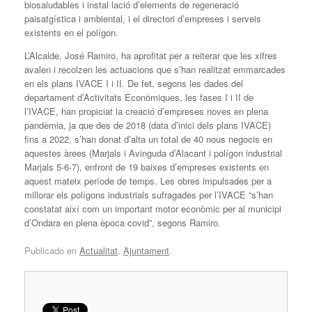
biosaludables i instal·lació d’elements de regeneració
paisatgística i ambiental, i el directori d’empreses i serveis
existents en el polígon.
L’Alcalde, José Ramiro, ha aprofitat per a reiterar que les xifres
avalen i recolzen les actuacions que s’han realitzat emmarcades
en els plans IVACE I i II. De fet, segons les dades del
departament d’Activitats Econòmiques, les fases I i II de
l’IVACE, han propiciat la creació d’empreses noves en plena
pandèmia, ja que des de 2018 (data d’inici dels plans IVACE)
fins a 2022, s’han donat d’alta un total de 40 nous negocis en
aquestes àrees (Marjals i Avinguda d’Alacant i polígon industrial
Marjals 5-6-7), enfront de 19 baixes d’empreses existents en
aquest mateix període de temps. Les obres impulsades per a
millorar els polígons industrials sufragades per l’IVACE “s’han
constatat així com un important motor econòmic per al municipi
d’Ondara en plena època covid”, segons Ramiro.
Publicado en
Actualitat
,
Ajuntament
.