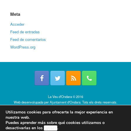
Meta
Acceder
Feed de entradas
Feed de comentarios
WordPress.org
La Veu d'Ondara © 2016
Web desenvolupada per
Ajuntament d'Ondara
. Tots els drets reservats.
Política de cookies
Utilizamos cookies para ofrecerte la mejor experiencia en
nuestra web.
Puedes aprender más sobre qué cookies utilizamos o
desactivarlas en los
ajustes
.