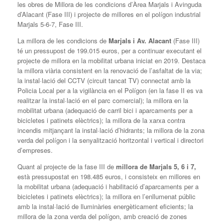
les obres de Millora de les condicions d’Àrea Marjals i Avinguda
d’Alacant (Fase III) i projecte de millores en el polígon industrial
Marjals 5-6-7, Fase III.
La millora de les condicions de
Marjals i Av. Alacant
(Fase III)
té un pressupost de 199.015 euros, per a continuar executant el
projecte de millora en la mobilitat urbana iniciat en 2019. Destaca
la millora viària consistent en la renovació de l’asfaltat de la via;
la instal·lació del CCTV (circuit tancat TV) connectat amb la
Policia Local per a la vigilància en el Polígon (en la fase II es va
realitzar la instal·lació en el parc comercial); la millora en la
mobilitat urbana (adequació de carril bici i aparcaments per a
bicicletes i patinets elèctrics); la millora de la xarxa contra
incendis mitjançant la instal·lació d’hidrants; la millora de la zona
verda del polígon i la senyalització horitzontal i vertical i directori
d’empreses.
Quant al projecte de la fase III de
millora de Marjals 5, 6 i 7,
està pressupostat en 198.485 euros, i consisteix en millores en
la mobilitat urbana (adequació i habilitació d’aparcaments per a
bicicletes i patinets elèctrics); la millora en l’enllumenat públic
amb la instal·lació de lluminàries energèticament eficients; la
millora de la zona verda del polígon, amb creació de zones