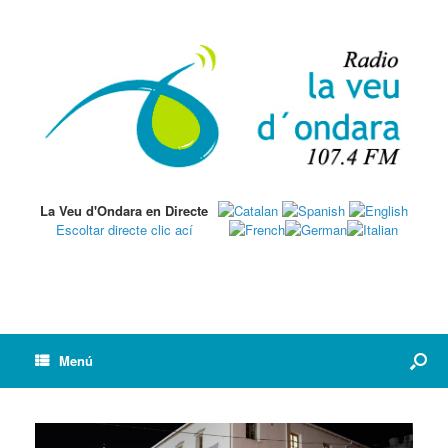
La Veu d'Ondara en Directe
Escoltar directe clic ací
Menú