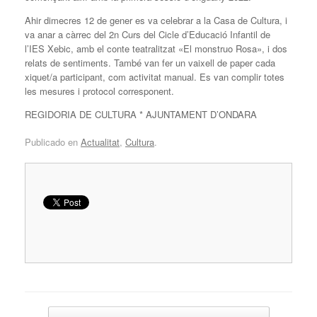
Ahir dimecres 12 de gener es va celebrar a la Casa de Cultura, i
va anar a càrrec del 2n Curs del Cicle d’Educació Infantil de
l’IES Xebic, amb el conte teatralitzat «El monstruo Rosa», i dos
relats de sentiments. També van fer un vaixell de paper cada
xiquet/a participant, com activitat manual. Es van complir totes
les mesures i protocol corresponent.
REGIDORIA DE CULTURA * AJUNTAMENT D’ONDARA
Publicado en
Actualitat
,
Cultura
.
Navegador de artículos