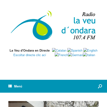
La Veu d'Ondara en Directe
Escoltar directe clic ací
Menú