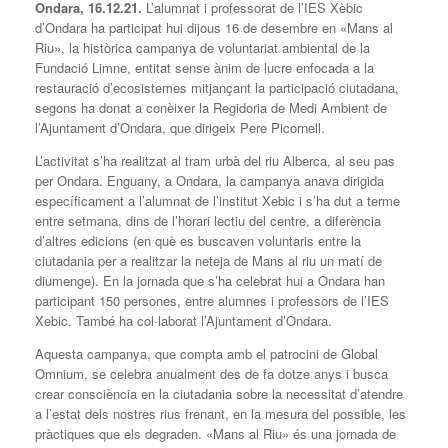
Ondara, 16.12.21.
L’alumnat i professorat de l’IES Xèbic
d’Ondara ha participat hui dijous 16 de desembre en «Mans al
Riu», la històrica campanya de voluntariat ambiental de la
Fundació Limne, entitat sense ànim de lucre enfocada a la
restauració d’ecosistemes mitjançant la participació ciutadana,
segons ha donat a conèixer la Regidoria de Medi Ambient de
l’Ajuntament d’Ondara, que dirigeix Pere Picornell.
L’activitat s’ha realitzat al tram urbà del riu Alberca, al seu pas
per Ondara. Enguany, a Ondara, la campanya anava dirigida
específicament a l’alumnat de l’institut Xebic i s’ha dut a terme
entre setmana, dins de l’horari lectiu del centre, a diferència
d’altres edicions (en què es buscaven voluntaris entre la
ciutadania per a realitzar la neteja de Mans al riu un matí de
diumenge). En la jornada que s’ha celebrat hui a Ondara han
participant 150 persones, entre alumnes i professors de l’IES
Xebic. També ha col·laborat l’Ajuntament d’Ondara.
Aquesta campanya, que compta amb el patrocini de Global
Omnium, se celebra anualment des de fa dotze anys i busca
crear consciència en la ciutadania sobre la necessitat d’atendre
a l’estat dels nostres rius frenant, en la mesura del possible, les
pràctiques que els degraden. «Mans al Riu» és una jornada de