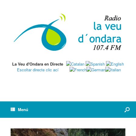
La Veu d'Ondara en Directe
Escoltar directe clic ací
Menú