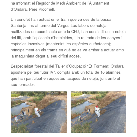
ha informat el Regidor de Medi Ambient de l’Ajuntament
d’Ondara, Pere Picornell.
En concret han actuat en el tram que va des de la bassa
Santonja fins al terme del Verger. Les labors de neteja,
realitzades en coordinació amb la CHJ, han consistit en la neteja
del llit, amb l’aplicació d’herbicides, i la retirada de les canyes i
espècies invasives (mantenint les espècies autòctones);
principalment en els trams en què no es va arribar a actuar amb
la maquinària degut al seu difícil accés.
L’especialitat forestal del Taller d’Ocupació “Et Formem: Ondara
apostem pel teu futur IV”, compta amb un total de 10 alumnes
que han participat en aquestes tasques de neteja, junt amb el
seu formador.