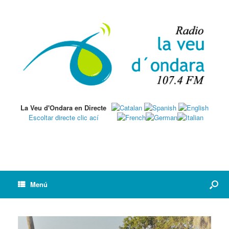
La Veu d'Ondara en Directe
Escoltar directe clic ací
Menú