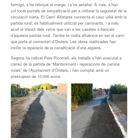
formigó, s’ha reforçat el marge, i s’ha asfaltat. A més, s’han
col·locat puntals de senyalització per a millorar la seguretat de la
circulació viària. El Camí Alfatares connecta el casc urbà amb la
partida rural; és habitualment utilitzat per caminants, i a més
acull el trànsit dels veïns que van a les casetes o bancals
d’aquesta partida rural. També té molta afluència en ser el camí
que porta al cementeri d’Ondara. Les obres realitzades han
inclòs la reparació de la canalització d’una aigüera.
Segons ha indicat Pere Picornell, els treballs s’han executat a
càrrec de la partida de “Manteniment i reparacions de camins
rurals” de l’Ajuntament d’Ondara, i han comptat amb un
pressupost de 10.000 euros.