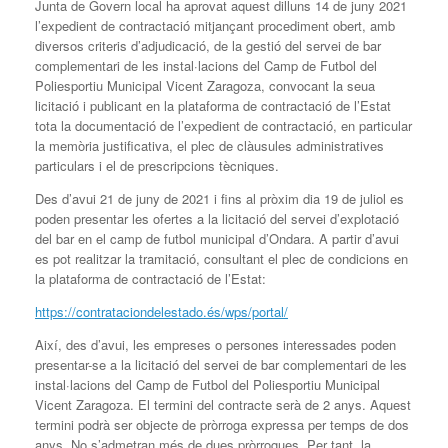
Junta de Govern local ha aprovat aquest dilluns 14 de juny 2021
l’expedient de contractació mitjançant procediment obert, amb
diversos criteris d’adjudicació, de la gestió del servei de bar
complementari de les instal·lacions del Camp de Futbol del
Poliesportiu Municipal Vicent Zaragoza, convocant la seua
licitació i publicant en la plataforma de contractació de l’Estat
tota la documentació de l’expedient de contractació, en particular
la memòria justificativa, el plec de clàusules administratives
particulars i el de prescripcions tècniques.
Des d’avui 21 de juny de 2021 i fins al pròxim dia 19 de juliol es
poden presentar les ofertes a la licitació del servei d’explotació
del bar en el camp de futbol municipal d’Ondara. A partir d’avui
es pot realitzar la tramitació, consultant el plec de condicions en
la plataforma de contractació de l’Estat:
https://contrataciondelestado.és/wps/portal/
Així, des d’avui, les empreses o persones interessades poden
presentar-se a la licitació del servei de bar complementari de les
instal·lacions del Camp de Futbol del Poliesportiu Municipal
Vicent Zaragoza. El termini del contracte serà de 2 anys. Aquest
termini podrà ser objecte de pròrroga expressa per temps de dos
anys. No s’admetran més de dues pròrrogues. Per tant, la