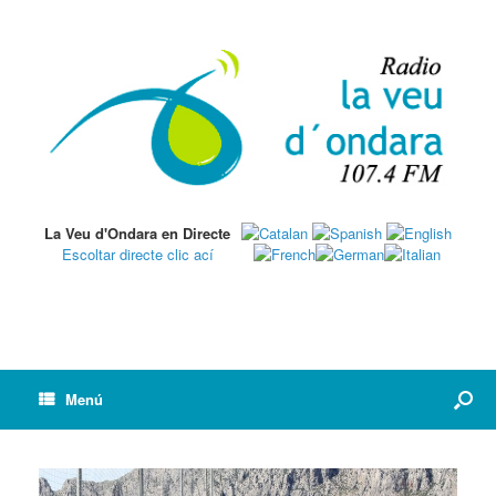
La Veu d'Ondara en Directe
Escoltar directe clic ací
Menú