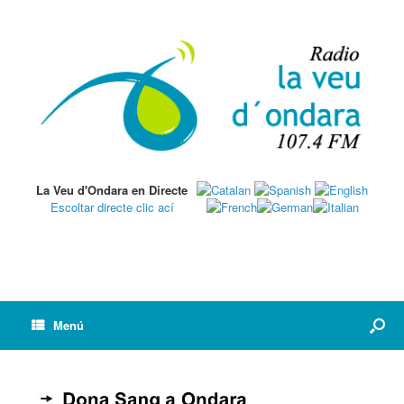
La Veu d'Ondara en Directe
Escoltar directe clic ací
Menú