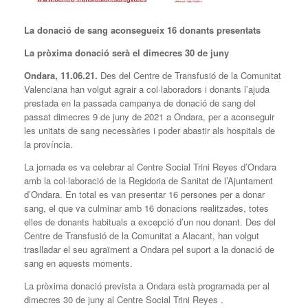
La donació de sang aconsegueix 16 donants presentats
La pròxima donació serà el dimecres 30 de juny
Ondara, 11.06.21.
Des del Centre de Transfusió de la Comunitat
Valenciana han volgut agrair a col·laboradors i donants l’ajuda
prestada en la passada campanya de donació de sang del
passat dimecres 9 de juny de 2021 a Ondara, per a aconseguir
les unitats de sang necessàries i poder abastir als hospitals de
la província.
La jornada es va celebrar al Centre Social Trini Reyes d’Ondara
amb la col·laboració de la Regidoria de Sanitat de l’Ajuntament
d’Ondara. En total es van presentar 16 persones per a donar
sang, el que va culminar amb 16 donacions realitzades, totes
elles de donants habituals a excepció d’un nou donant. Des del
Centre de Transfusió de la Comunitat a Alacant, han volgut
traslladar el seu agraïment a Ondara pel suport a la donació de
sang en aquests moments.
La pròxima donació prevista a Ondara està programada per al
dimecres 30 de juny al Centre Social Trini Reyes .