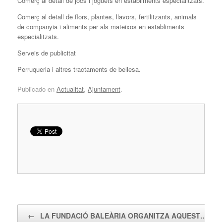
Comerç al detall de jocs i joguets en establiments especialitzats.
Comerç al detall de flors, plantes, llavors, fertilitzants, animals
de companyia i aliments per als mateixos en establiments
especialitzats.
Serveis de publicitat
Perruqueria i altres tractaments de bellesa.
Publicado en
Actualitat
,
Ajuntament
.
Navegador de artículos
←
LA FUNDACIÓ BALEÀRIA ORGANITZA AQUEST…