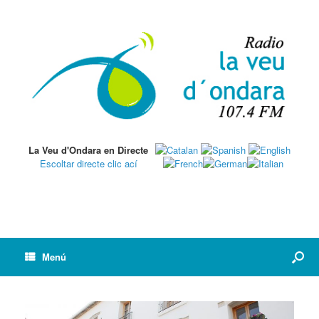
La Veu d'Ondara en Directe
Escoltar directe clic ací
Menú