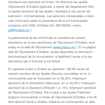
tramitació que permetrà sol·licitar i fer efectives les ajudes.
L’Ajuntament d’Ondara agilitzarà, a través del departament ADL,
la ràpida tramitació de les ajudes i facilitarà el seu accés als
autònoms i microempreses. Les persones interessades a rebre
més informació sobre la presentació de la sol·licitud poden
contactar amb l’ADL d’Ondara (tel: 965766250, correu:
adl@ondara.org
).
La presentació de les sol·licituds es tramitarà de manera
electrònica en la seu electrònica de l’Ajuntament d’Ondara, amb
enllaç en la web de l’Ajuntament (
www.ondara.org
). En la pàgina
web de l’Ajuntament d’Ondara, estarà disponible la informació i
documentació de la convocatòria i s’habilitarà l’accés a la seu
electrònica per a formular la sol·licitud.
En aquesta ocasió a Ondara es repartiran 138.091 euros (el
sobrant resultant de les Ajudes Directes concedides en la 1a
convocatòria) que es finançaran en un 62,50% mitjançant
aportació de la Generalitat Valenciana, en un 22,50% mitjançant
aportació de la Diputació d’Alacant i un 15% mitjançant aportació
de l’Ajuntament d’Ondara. Per a optar a les ajudes Parèntesi
(segona convocatòria) a través de l’Ajuntament d’Ondara, s’ha de
tenir domicili fiscal a Ondara, trobar-se en funcionament en data