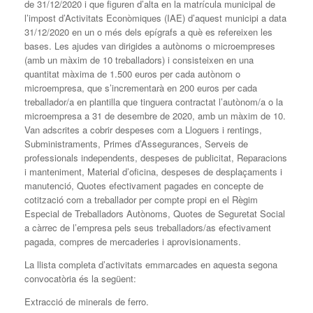
de 31/12/2020 i que figuren d’alta en la matrícula municipal de
l’impost d’Activitats Econòmiques (IAE) d’aquest municipi a data
31/12/2020 en un o més dels epígrafs a què es refereixen les
bases. Les ajudes van dirigides a autònoms o microempreses
(amb un màxim de 10 treballadors) i consisteixen en una
quantitat màxima de 1.500 euros per cada autònom o
microempresa, que s’incrementarà en 200 euros per cada
treballador/a en plantilla que tinguera contractat l’autònom/a o la
microempresa a 31 de desembre de 2020, amb un màxim de 10.
Van adscrites a cobrir despeses com a Lloguers i rentings,
Subministraments, Primes d’Assegurances, Serveis de
professionals independents, despeses de publicitat, Reparacions
i manteniment, Material d’oficina, despeses de desplaçaments i
manutenció, Quotes efectivament pagades en concepte de
cotització com a treballador per compte propi en el Règim
Especial de Treballadors Autònoms, Quotes de Seguretat Social
a càrrec de l’empresa pels seus treballadors/as efectivament
pagada, compres de mercaderies i aprovisionaments.
La llista completa d’activitats emmarcades en aquesta segona
convocatòria és la següent:
Extracció de minerals de ferro.