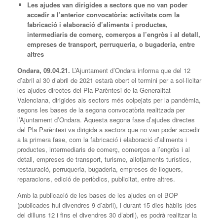
Les ajudes van dirigides a sectors que no van poder
accedir a l’anterior convocatòria: activitats com la
fabricació i elaboració d’aliments i productes,
intermediaris de comerç, comerços a l’engròs i al detall,
empreses de transport, perruqueria, o bugaderia, entre
altres
Ondara, 09.04.21.
L’Ajuntament d’Ondara informa que del 12
d’abril al 30 d’abril de 2021 estarà obert el termini per a sol·licitar
les ajudes directes del Pla Parèntesi de la Generalitat
Valenciana, dirigides als sectors més colpejats per la pandèmia,
segons les bases de la segona convocatòria realitzada per
l’Ajuntament d’Ondara. Aquesta segona fase d’ajudes directes
del Pla Parèntesi va dirigida a sectors que no van poder accedir
a la primera fase, com la fabricació i elaboració d’aliments i
productes, intermediaris de comerç, comerços a l’engròs i al
detall, empreses de transport, turisme, allotjaments turístics,
restauració, perruqueria, bugaderia, empreses de lloguers,
reparacions, edició de periòdics, publicitat, entre altres.
Amb la publicació de les bases de les ajudes en el BOP
(publicades hui divendres 9 d’abril), i durant 15 dies hàbils (des
del dilluns 12 i fins el divendres 30 d’abril), es podrà realitzar la