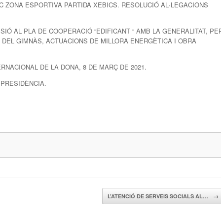
STIC ZONA ESPORTIVA PARTIDA XEBICS. RESOLUCIÓ AL·LEGACIONS
HESIÓ AL PLA DE COOPERACIÓ “EDIFICANT “ AMB LA GENERALITAT, PE
 DEL GIMNÀS, ACTUACIONS DE MILLORA ENERGÈTICA I OBRA
NTERNACIONAL DE LA DONA, 8 DE MARÇ DE 2021.
A PRESIDÈNCIA.
L’ATENCIÓ DE SERVEIS SOCIALS AL…
→