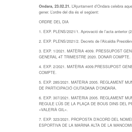
Ondara, 2
3
.0
2
.21.
L’Ajuntament d’Ondara celebra aques
gener. L’ordre del dia és el següent:
ORDRE DEL DIA
1. EXP. PLENS/2021/1. Aprovació de l’acta anterior (2
2. EXP. PLENS/2021/2. Decrets de l’Alcaldia Presidèn
3. EXP. 1/2021. MATÈRIA 4009. PRESSUPOST 
GENERAL 4T TRIMESTRE 2020. DONAR COMPTE.
4. EXP. 2/2021. MATÈRIA 4009.PRESSUPOST GE
COMPTE.
5. EXP. 285/2021. MATÈRIA 2005. REGLAMENT M
DE PARTICIPACIÓ CIUTADANA D’ONDARA.
6. EXP. 307/2021. MATÈRIA 2005. REGLAMENT M
REGULE L’ÚS DE LA PLAÇA DE BOUS DINS DEL PR
«VALERIÀ GIL».
7. EXP. 323/2021. PROPOSTA D’ACORD DEL NO
ESPORTIVA DE LA MARINA ALTA DE LA MANCOM