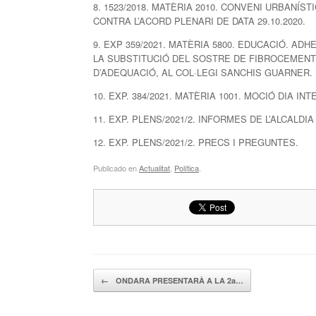
8. 1523/2018. MATÈRIA 2010. CONVENI URBANÍ
CONTRA L’ACORD PLENARI DE DATA 29.10.2020.
9. EXP 359/2021. MATÈRIA 5800. EDUCACIÓ. AD
LA SUBSTITUCIÓ DEL SOSTRE DE FIBROCEMENT
D’ADEQUACIÓ, AL COL·LEGI SANCHIS GUARNER.
10. EXP. 384/2021. MATÈRIA 1001. MOCIÓ DIA I
11. EXP. PLENS/2021/2. INFORMES DE L’ALCALDI
12. EXP. PLENS/2021/2. PRECS I PREGUNTES.
Publicado en
Actualitat
,
Política
.
Navegador de artículos
←
ONDARA PRESENTARÀ A LA 2a…