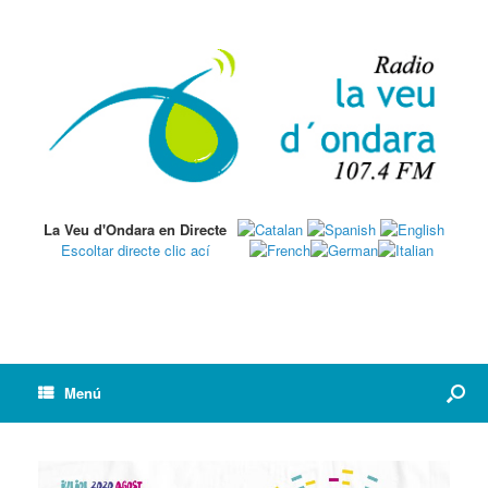
La Veu d'Ondara en Directe
Escoltar directe clic ací
Menú