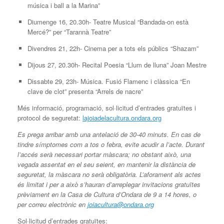
música i ball a la Marina”
Diumenge 16, 20.30h- Teatre Musical “Bandada-on està
Mercé?” per “Tarannà Teatre”
Divendres 21, 22h- Cinema per a tots els públics “Shazam”
Dijous 27, 20.30h- Recital Poesia “Llum de lluna” Joan Mestre
Dissabte 29, 23h- Música. Fusió Flamenc i clàssica “En
clave de clot” presenta “Arrels de nacre”
Més informació, programació, sol·licitud d’entrades gratuïtes i
protocol de seguretat:
lajoiadelacultura.ondara.org
Es prega arribar amb una antelació de 30-40 minuts. En cas de
tindre símptomes com a tos o febra, evite acudir a l’acte. Durant
l’accés serà necessari portar màscara; no obstant això, una
vegada assentat en el seu seient, en mantenir la distància de
seguretat, la màscara no serà obligatòria. L’aforament als actes
és limitat i per a això s’hauran d’arreplegar invitacions gratuïtes
prèviament en la Casa de Cultura d’Ondara de 9 a 14 hores, o
per correu electrònic en
joiacultura@ondara.org
Sol·licitud d’entrades gratuïtes: