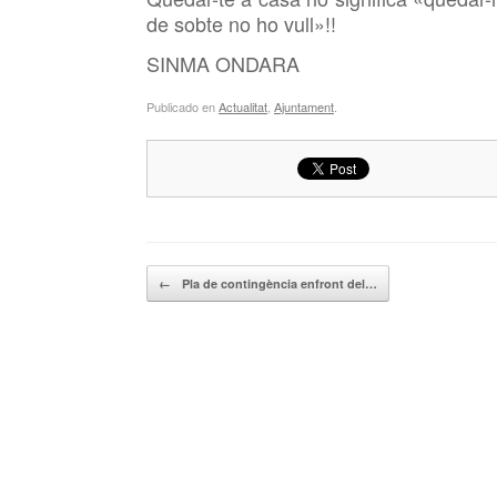
de sobte no ho vull»!!
SINMA ONDARA
Publicado en
Actualitat
,
Ajuntament
.
Navegador de artículos
←
Pla de contingència enfront del…