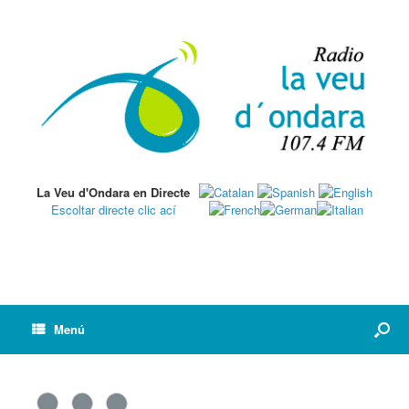
La Veu d'Ondara en Directe
Escoltar directe clic ací
Menú