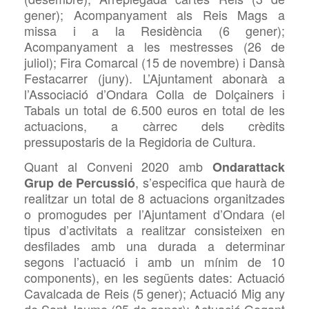
gener); Acompanyament als Reis Mags a
missa i a la Residència (6 gener);
Acompanyament a les mestresses (26 de
juliol); Fira Comarcal (15 de novembre) i Dansà
Festacarrer (juny). L’Ajuntament abonarà a
l’Associació d’Ondara Colla de Dolçainers i
Tabals un total de 6.500 euros en total de les
actuacions, a càrrec dels crèdits
pressupostaris de la Regidoria de Cultura.
Quant al Conveni 2020 amb
Ondarattack
, s’especifica que haurà de
Grup de Percussió
realitzar un total de 8 actuacions organitzades
o promogudes per l’Ajuntament d’Ondara (el
tipus d’activitats a realitzar consisteixen en
desfilades amb una durada a determinar
segons l’actuació i amb un mínim de 10
components), en les següents dates: Actuació
Cavalcada de Reis (5 gener); Actuació Mig any
de Sant Jaume (25 de gener); Actuació Gegant