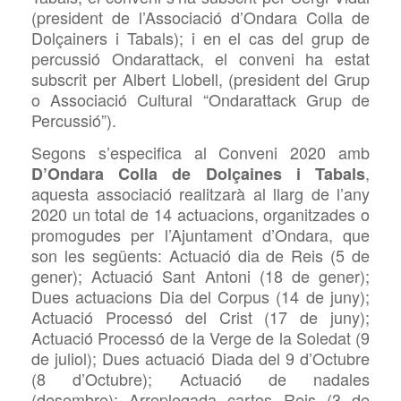
(president de l’Associació d’Ondara Colla de
Dolçainers i Tabals); i en el cas del grup de
percussió Ondarattack, el conveni ha estat
subscrit per Albert Llobell, (president del Grup
o Associació Cultural “Ondarattack Grup de
Percussió”).
Segons s’especifica al Conveni 2020 amb
,
D’Ondara Colla de Dolçaines i Tabals
aquesta associació realitzarà al llarg de l’any
2020 un total de 14 actuacions, organitzades o
promogudes per l’Ajuntament d’Ondara, que
son les següents: Actuació dia de Reis (5 de
gener); Actuació Sant Antoni (18 de gener);
Dues actuacions Dia del Corpus (14 de juny);
Actuació Processó del Crist (17 de juny);
Actuació Processó de la Verge de la Soledat (9
de juliol); Dues actuació Diada del 9 d’Octubre
(8 d’Octubre); Actuació de nadales
(desembre); Arreplegada cartes Reis (3 de