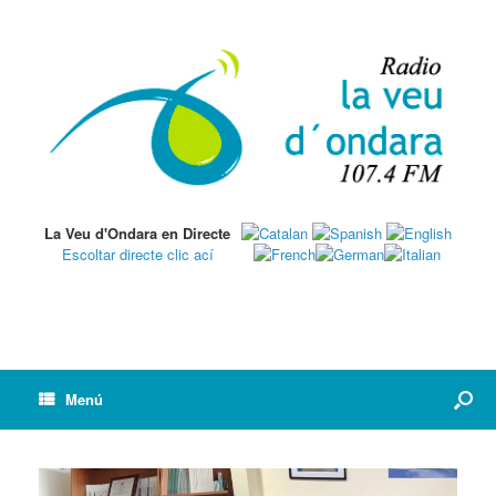
La Veu d'Ondara en Directe
Escoltar directe clic ací
Menú