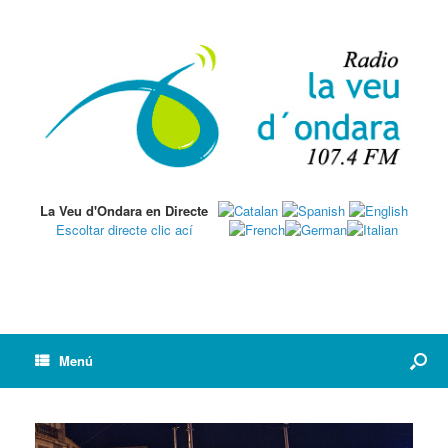
La Veu d'Ondara en Directe
Escoltar directe clic ací
Menú