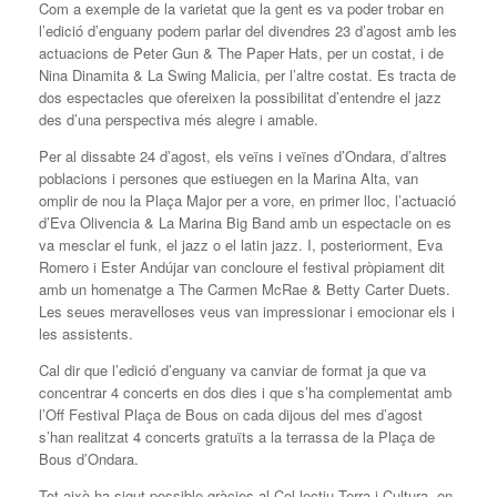
Com a exemple de la varietat que la gent es va poder trobar en
l’edició d’enguany podem parlar del divendres 23 d’agost amb les
actuacions de Peter Gun & The Paper Hats, per un costat, i de
Nina Dinamita & La Swing Malicia, per l’altre costat. Es tracta de
dos espectacles que ofereixen la possibilitat d’entendre el jazz
des d’una perspectiva més alegre i amable.
Per al dissabte 24 d’agost, els veïns i veïnes d’Ondara, d’altres
poblacions i persones que estiuegen en la Marina Alta, van
omplir de nou la Plaça Major per a vore, en primer lloc, l’actuació
d’Eva Olivencia & La Marina Big Band amb un espectacle on es
va mesclar el funk, el jazz o el latin jazz. I, posteriorment, Eva
Romero i Ester Andújar van concloure el festival pròpiament dit
amb un homenatge a The Carmen McRae & Betty Carter Duets.
Les seues meravelloses veus van impressionar i emocionar els i
les assistents.
Cal dir que l’edició d’enguany va canviar de format ja que va
concentrar 4 concerts en dos dies i que s’ha complementat amb
l’Off Festival Plaça de Bous on cada dijous del mes d’agost
s’han realitzat 4 concerts gratuïts a la terrassa de la Plaça de
Bous d’Ondara.
Tot això ha sigut possible gràcies al Col.lectiu Terra i Cultura, on