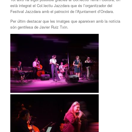
està integrat el Col.lectiu Jazzdara que és l’organitzador del
Festival Jazzdara amb el patrocini de l’Ajuntament d’Ondara.
Per últim destacar que les imatges que apareixen amb la notícia
són gentilesa de Javier Ruiz Txin.