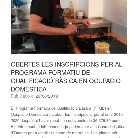
OBERTES LES INSCRIPCIONS PER AL
PROGRAMA FORMATIU DE
QUALIFICACIÓ BÀSICA EN OCUPACIÓ
DOMÈSTICA
Publicado el
28/06/2019
El Programa Formatiu de Qualificació Bàsica (PFQB) en
Ocupació Domèstica ha obert les inscripcions per al curs 2019-
2020 després d’haver rebut una subvenció de 36.376.80 euros.
Els interessats i interessades ja poden anar a la Casa de Cultura
d’Ondara per a recollir el sobre de matrícula. Les places són