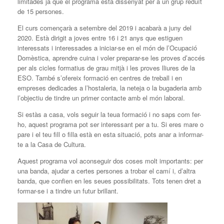
limitades ja que el programa està dissenyat per a un grup reduït
de 15 persones.
El curs començarà a setembre del 2019 i acabarà a juny del
2020. Està dirigit a joves entre 16 i 21 anys que estiguen
interessats i interessades a iniciar-se en el món de l’Ocupació
Domèstica, aprendre cuina i voler preparar-se les proves d’accés
per als cicles formatius de grau mitjà i les proves lliures de la
ESO. També s’ofereix formació en centres de treball i en
empreses dedicades a l’hostaleria, la neteja o la bugaderia amb
l’objectiu de tindre un primer contacte amb el món laboral.
Si estàs a casa, vols seguir la teua formació i no saps com fer-
ho, aquest programa pot ser interessant per a tu. Si eres mare o
pare i el teu fill o filla està en esta situació, pots anar a informar-
te a la Casa de Cultura.
Aquest programa vol aconseguir dos coses molt importants: per
una banda, ajudar a certes persones a trobar el camí i, d’altra
banda, que confien en les seues possibilitats. Tots tenen dret a
formar-se i a tindre un futur brillant.