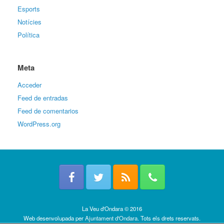
Esports
Notícies
Política
Meta
Acceder
Feed de entradas
Feed de comentarios
WordPress.org
La Veu d'Ondara © 2016
Web desenvolupada per
Ajuntament d'Ondara
. Tots els drets reservats.