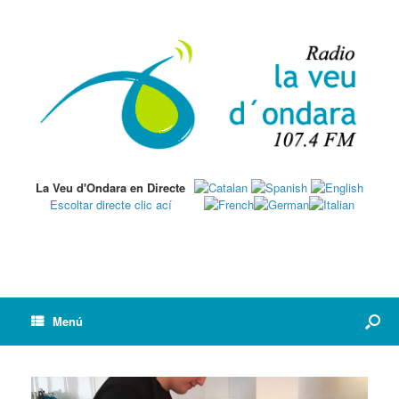
La Veu d'Ondara en Directe
Escoltar directe clic ací
Menú