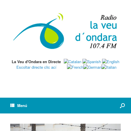
La Veu d'Ondara en Directe
Escoltar directe clic ací
Menú