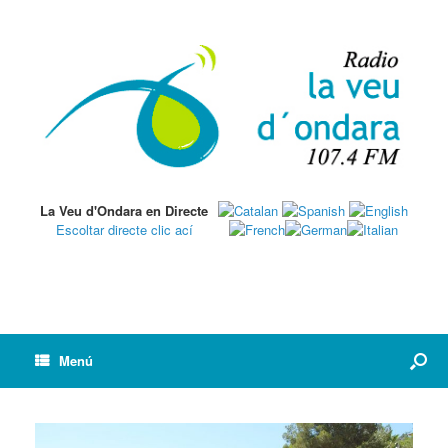
La Veu d'Ondara en Directe
Escoltar directe clic ací
Menú