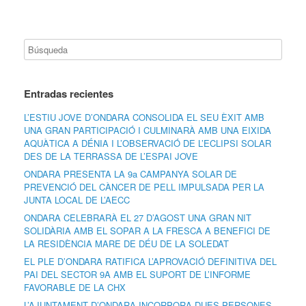
Entradas recientes
L’ESTIU JOVE D’ONDARA CONSOLIDA EL SEU ÈXIT AMB
UNA GRAN PARTICIPACIÓ I CULMINARÀ AMB UNA EIXIDA
AQUÀTICA A DÉNIA I L’OBSERVACIÓ DE L’ECLIPSI SOLAR
DES DE LA TERRASSA DE L’ESPAI JOVE
ONDARA PRESENTA LA 9a CAMPANYA SOLAR DE
PREVENCIÓ DEL CÀNCER DE PELL IMPULSADA PER LA
JUNTA LOCAL DE L’AECC
ONDARA CELEBRARÀ EL 27 D’AGOST UNA GRAN NIT
SOLIDÀRIA AMB EL SOPAR A LA FRESCA A BENEFICI DE
LA RESIDÈNCIA MARE DE DÉU DE LA SOLEDAT
EL PLE D’ONDARA RATIFICA L’APROVACIÓ DEFINITIVA DEL
PAI DEL SECTOR 9A AMB EL SUPORT DE L’INFORME
FAVORABLE DE LA CHX
L’AJUNTAMENT D’ONDARA INCORPORA DUES PERSONES