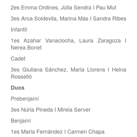
2es Emma Ordines, Júlia Sendra I Pau Mut
3es Aroa Soldevila, Marina Más I Sandra Ribes
Infantil
1es Azahar Vanaclocha, Laura Zaragoza I
Nerea Bonet
Cadet
3es Giuliana Sánchez, Maria Llorens I Helna
Rosselló
Duos
Prebenjamí
3es Núria Pineda I Mireia Server
Benjamí
1es Maria Fernández I Carmen Chapa