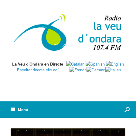
La Veu d'Ondara en Directe
Escoltar directe clic ací
Menú