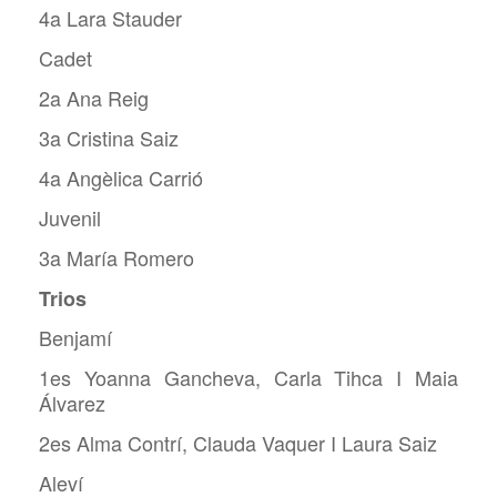
4a Lara Stauder
Cadet
2a Ana Reig
3a Cristina Saiz
4a Angèlica Carrió
Juvenil
3a María Romero
Trios
Benjamí
1es Yoanna Gancheva, Carla Tihca I Maia
Álvarez
2es Alma Contrí, Clauda Vaquer I Laura Saiz
Aleví