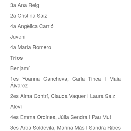
3a Ana Reig
2a Cristina Saiz
4a Angèlica Carrió
Juvenil
4a María Romero
Trios
Benjamí
1es Yoanna Gancheva, Carla Tihca I Maia
Álvarez
2es Alma Contrí, Clauda Vaquer I Laura Saiz
Aleví
4es Emma Ordines, Júlia Sendra I Pau Mut
3es Aroa Soldevila, Marina Más I Sandra Ribes