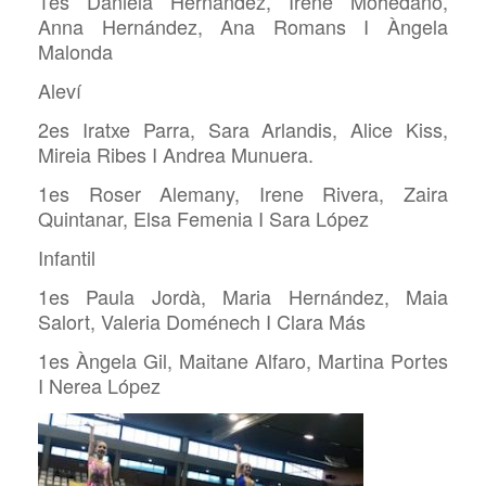
1es Daniela Hernández, Irene Mohedano,
Anna Hernández, Ana Romans I Àngela
Malonda
Aleví
2es Iratxe Parra, Sara Arlandis, Alice Kiss,
Mireia Ribes I Andrea Munuera.
1es Roser Alemany, Irene Rivera, Zaira
Quintanar, Elsa Femenia I Sara López
Infantil
1es Paula Jordà, Maria Hernández, Maia
Salort, Valeria Doménech I Clara Más
1es Àngela Gil, Maitane Alfaro, Martina Portes
I Nerea López