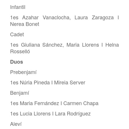
Infantil
1es Azahar Vanaclocha, Laura Zaragoza I
Nerea Bonet
Cadet
1es Giuliana Sánchez, Maria Llorens I Helna
Rosselló
Duos
Prebenjamí
1es Núria Pineda I Mireia Server
Benjamí
1es Maria Fernández I Carmen Chapa
1es Lucia Llorens I Lara Rodríguez
Aleví