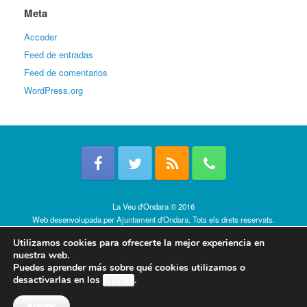
Meta
Acceder
Feed de entradas
Feed de comentarios
WordPress.org
La Veu d'Ondara © 2016
Web desenvolupada per
Ajuntament d'Ondara
. Tots els drets reservats.
Política de cookies
Utilizamos cookies para ofrecerte la mejor experiencia en
nuestra web.
Puedes aprender más sobre qué cookies utilizamos o
desactivarlas en los
ajustes
.
Aceptar