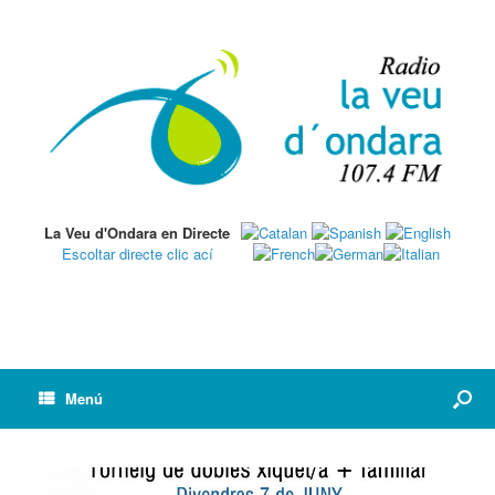
La Veu d'Ondara en Directe
Escoltar directe clic ací
Menú