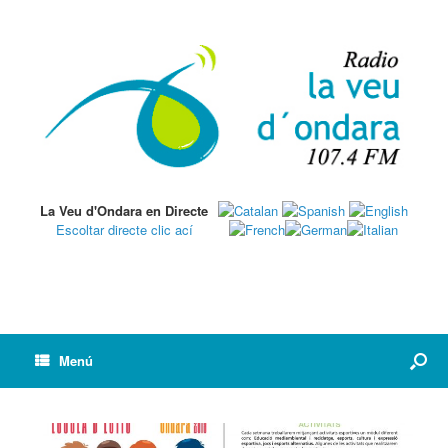
La Veu d'Ondara en Directe
Escoltar directe clic ací
Menú