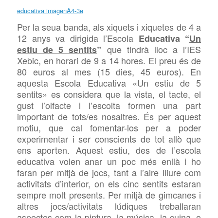
educativa imagenA4-3e
Per la seua banda, als xiquets i xiquetes de 4 a
12 anys va dirigida l’Escola
Educativa “
Un
que tindrà lloc a l’IES
estiu de 5 sentits
”
Xebic, en horari de 9 a 14 hores. El preu és de
80 euros al mes (15 dies, 45 euros). En
aquesta Escola Educativa «Un estiu de 5
sentits» es considera que la vista, el tacte, el
gust l’olfacte i l’escolta formen una part
important de tots/es nosaltres. És per aquest
motiu, que cal fomentar-los per a poder
experimentar i ser conscients de tot allò que
ens aporten. Aquest estiu, des de l’escola
educativa volen anar un poc més enllà i ho
faran per mitjà de jocs, tant a l’aire lliure com
activitats d’interior, on els cinc sentits estaran
sempre molt presents. Per mitjà de gimcanes i
altres jocs/activitats lúdiques treballaran
aspectes com la pintura, la música, la cuina, o