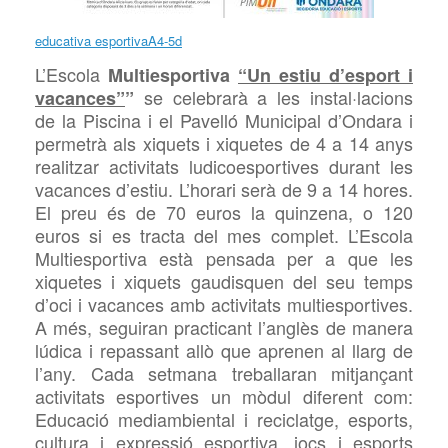
educativa esportivaA4-5d
L’Escola
Multiesportiva
“Un estiu d’esport i
se celebrarà a les instal·lacions
vacances”
”
de la Piscina i el Pavelló Municipal d’Ondara i
permetrà als xiquets i xiquetes de 4 a 14 anys
realitzar activitats ludicoesportives durant les
vacances d’estiu. L’horari serà de 9 a 14 hores.
El preu és de 70 euros la quinzena, o 120
euros si es tracta del mes complet. L’Escola
Multiesportiva està pensada per a que les
xiquetes i xiquets gaudisquen del seu temps
d’oci i vacances amb activitats multiesportives.
A més, seguiran practicant l’anglès de manera
lúdica i repassant allò que aprenen al llarg de
l’any. Cada setmana treballaran mitjançant
activitats esportives un mòdul diferent com:
Educació mediambiental i reciclatge, esports,
cultura i expressió esportiva, jocs i esports