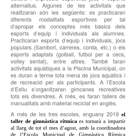
alternatius. Algunes de les activitats que
realitzaran són les següents: es practicaran
diferents modalitats esportives per tal
d’apropar els conceptes més bàsics dels
esports d’equip i individuals als alumnes.
Practicaran esports d’equip i individuals, jocs
populars (Sambori, carreres, corda, etc.) o els
esports adaptats (golball, futbol per a cecs,
volley sentat), entre altres. També faran
activitats aquàtiques a la Piscina Municipal, on
es duran a terme tota mena de jocs aquàtics i
de recreació per als participants. A l’Escola
d’Estiu s’organitzaran gimcanes recreatives
tots els divendres. A més, es faran tallers de
manualitats amb material reciclat en anglès.
A més de les tres escoles, enguany 2019
el
taller de gimnàstica rítmica
es tornarà a impartir
al llarg de tot el mes d’agost, amb la coordinadora
de l’Escola Municipal de Gimnàstica Rítmica