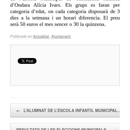
d’Ondara Al
í
cia Ivars. Els grups es faran per
categoria d’edat, on cada categoria disposarà de 3
dies a la setmana i un horari diferencia. El preu
ser
à
50 euros el mes
sencer
o 30 la quinzena.
Publicado en
Actualitat
,
Ajuntament
.
Navegador de artículos
←
L’ALUMNAT DE L’ESCOLA INFANTIL MUNICIPAL…
RESULTATS DE LES ELECCIONS MUNICIPALS…
→