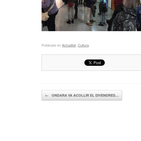
Publicado en
Actualitat
,
Cultura
.
Navegador de artículos
←
ONDARA VA ACOLLIR EL DIVENDRES…