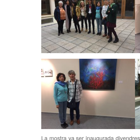
La mostra
va ser inaugurada divendres