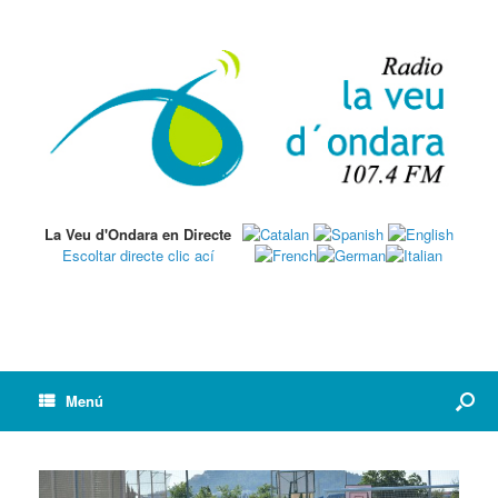
La Veu d'Ondara en Directe
Escoltar directe clic ací
Menú