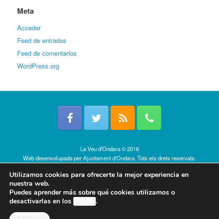
Meta
Acceder
Feed de entradas
Feed de comentarios
WordPress.org
La Veu d'Ondara © 2016
Web desenvolupada per
Ajuntament d'Ondara
. Tots els drets reservats.
Política de cookies
Utilizamos cookies para ofrecerte la mejor experiencia en
nuestra web.
Puedes aprender más sobre qué cookies utilizamos o
desactivarlas en los
ajustes
.