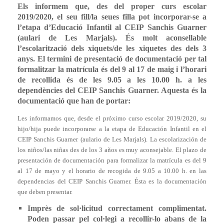
Els informem que, des del proper curs escolar
2019/2020, el seu fill/la seues filla pot incorporar-se a
l’etapa d’Educació Infantil al CEIP Sanchis Guarner
(aulari de Les Marjals). És molt aconsellable
l’escolarització dels xiquets/de les xiquetes des dels 3
anys. El termini de presentació de documentació per tal
formalitzar la matrícula és del 9 al 17 de maig i l’horari
de recollida és de les 9.05 a les 10.00 h. a les
dependències del CEIP Sanchis Guarner. Aquesta és la
documentació que han de portar:
Les informamos que, desde el próximo curso escolar 2019/2020, su
hijo/hija puede incorporarse a la etapa de Educación Infantil en el
CEIP Sanchis Guarner (aulario de Les Marjals). La escolarización de
los niños/las niñas des de los 3 años es muy aconsejable. El plazo de
presentación de documentación para formalizar la matrícula es del 9
al 17 de mayo y el horario de recogida de 9.05 a 10.00 h. en las
dependencias del CEIP Sanchis Guarner. Ésta es la documentación
que deben presentar.
Imprès de sol·licitud correctament complimentat.
Poden passar pel col·legi a recollir-lo abans de la