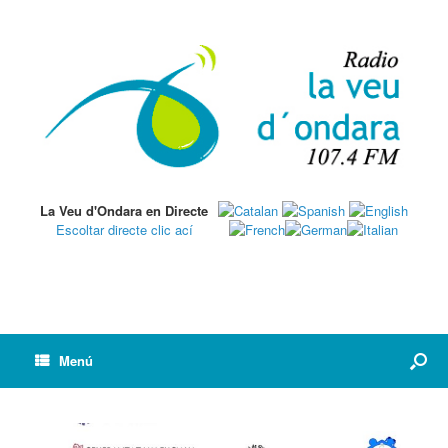
La Veu d'Ondara en Directe
Escoltar directe clic ací
Menú