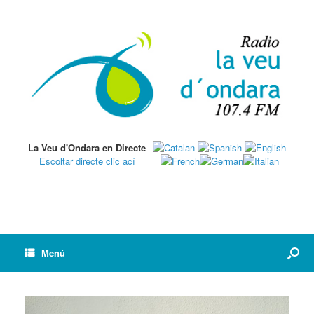
La Veu d'Ondara en Directe
Escoltar directe clic ací
Menú