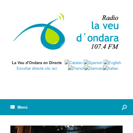
La Veu d'Ondara en Directe
Escoltar directe clic ací
Menú