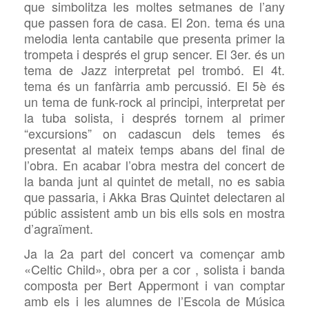
que simbolitza les moltes setmanes de l’any
que passen
fora de casa. El 2on. tema és una
melodia lenta cantabile que presenta primer la
trompeta i després el grup sencer. El 3er. és un
tema de Jazz interpretat pel trombó. El 4t.
tema és un fanfàrria amb percussió. El 5è és
un tema de funk-rock al principi, interpretat per
la tuba solista, i després tornem al primer
“excursions” on cadascun dels temes és
presentat al mateix temps abans del final de
l’obra. En acabar l’obra mestra del concert de
la banda junt al quintet de metall, no es sabia
que passaria, i Akka Bras Quintet delectaren al
públic assistent amb un bis ells sols en mostra
d’agraïment.
Ja la 2a part del concert va començar amb
«Celtic Child», obra per a cor , solista i banda
composta per Bert Appermont i
van comptar
amb els i les alumnes de l’Escola de Música