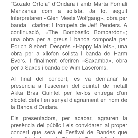
“Gozalo Ortolà” d’Ondara i amb Marta Fornali
Manzanas com a solista. Ja tot seguit
interpretaren «Glen Meets Wolfgang», obra per
banda i clarinet i trompeta de Jeff Penders. A
continuació, «The Bombastic Bombardon»;
una obra per a greus i banda composta per
Edrich Siebert. Després «Happy Mallets», una
obra per a xilòfon solista i banda de Harm
Evers. I finalment oferiren «Saxamba», obra
per a Saxos i banda de Wim Laseroms.
Al final del concert, es va demanar la
presència a l’escenari del quintet de metall
Akka Bras Quintet per fer-los entrega d’un
xicotet detall en senyal d’agraïment en nom de
la Banda d’Ondara.
Els presentadors, per acabar, agraïren la
presència del públic i els convidaren al proper
concert que serà el Festival de Bandes que